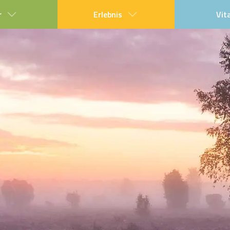
r
Erlebnis
Vit