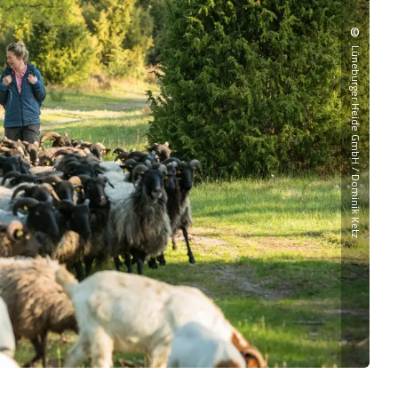
©
Lüneburger Heide GmbH / Dominik Ketz