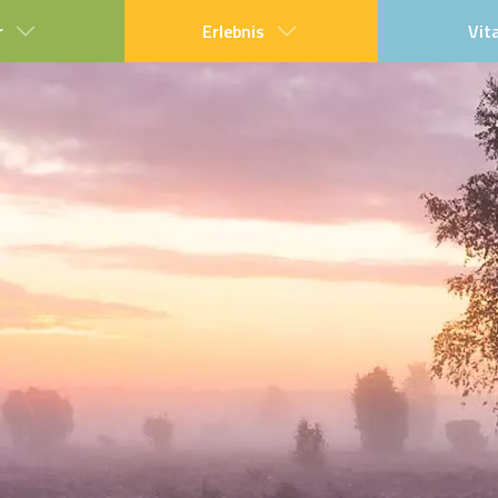
r
Erlebnis
Vit