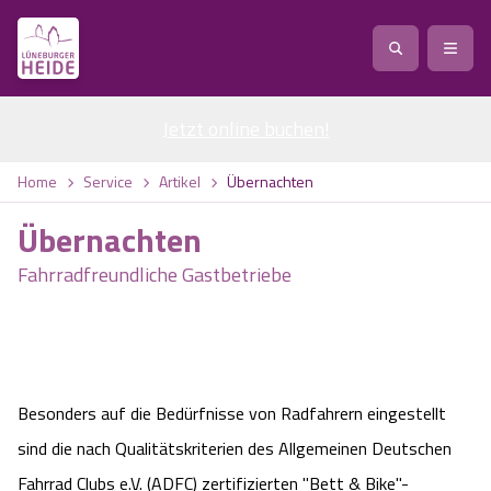
Jetzt online buchen
Service
!
Anreise
Abreise
Home
Service
Artikel
Übernachten
Service
Natur
Übernachten
Region / Orte
Ort
Erlebnis
Natur
Fahrradfreundliche Gastbetriebe
Veranstaltungen
Heideblüte
Erlebnis
Vital
Personen
Kinder
Ausflugsziele
Heideflächen
Heide Park Resort
Stadt
Vital
Besonders auf die Bedürfnisse von Radfahrern eingestellt
Suchen
Karte
sind die nach Qualitätskriterien des Allgemeinen Deutschen
Naturpark Lüneburger Heide
Barfußpark Egestorf
Wellness
Barriere­freiheits-Einstell­ungen
Stadt
Fahrrad Clubs e.V. (ADFC) zertifizierten "Bett & Bike"-