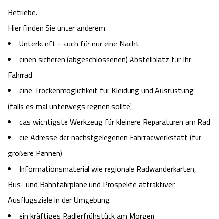
Heideflächen
Naturpark Südheide
Quad Bahn Bispingen
Betriebe.
Thermen
Die Hansestadt Lüneburg
Hoher Kontrast Modus:
Hier finden Sie unter anderem
Freizeitparks
Naturerlebnis im Frühling
Kletterparks
Vegan, Fasten & Co.
Sehenswürdigkeiten Lüneburg
Unterkunft - auch für nur eine Nacht
A
A
Schriftgröße:
A
einen sicheren (abgeschlossenen) Abstellplatz für Ihr
Vital Urlaub
Naturerlebnis im Sommer
Designer Outlet Soltau
Gesund & Fit
Shopping Lüneburg
Fahrrad
eine Trockenmöglichkeit für Kleidung und Ausrüstung
Städte
Naturerlebnis im Herbst
Abenteuerlabyrinth
Balance
Kulinarisches Lüneburg
(falls es mal unterwegs regnen sollte)
Hotels
Naturerlebnis im Winter
das wichtigste Werkzeug für kleinere Reparaturen am Rad
Heide Himmel Baumwipfelpfad
Wellness-Kurzurlaub
Unterkünfte Lüneburg
die Adresse der nächstgelegenen Fahrradwerkstatt (für
Ferienwohnungen
Ausflugsziele
Adventure Schnucken Golf
Wellness-Unterkünfte
größere Pannen)
Veranstaltungen & Führungen Lüneburg
Informationsmaterial wie regionale Radwanderkarten,
Ferienhäuser
Wandern
Serengeti Park
Hotels mit Schwimmbad
Die Residenzstadt Celle
Bus- und Bahnfahrpläne und Prospekte attraktiver
Ausflugsziele in der Umgebung.
Pensionen
Fahrrad Urlaub
Weltvogelpark Walsrode
THERMEplus® Unterkünfte
Sehenswürdigkeiten Celle
ein kräftiges Radlerfrühstück am Morgen