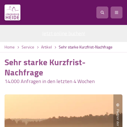
Jetzt online buchen
Service
!
Anreise
Abreise
Home
Service
Artikel
Sehr starke Kurzfrist-Nachfrage
Service
Natur
Sehr starke Kurzfrist-
Region / Orte
Ort
Erlebnis
Natur
Nachfrage
14.000 Anfragen in den letzten 4 Wochen
Veranstaltungen
Heideblüte
Erlebnis
Vital
Personen
Kinder
Ausflugsziele
Heideflächen
Heide Park Resort
Stadt
Vital
©
Suchen
Karte
Naturpark Lüneburger Heide
Barfußpark Egestorf
Wellness
Barriere­freiheits-Einstell­ungen
Stadt