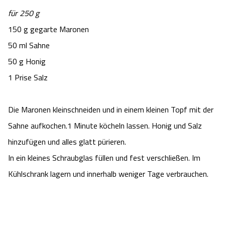
Camping
Reiten
für 250 g
Wildpark Lüneburger Heide
Veranstaltungen
Shopping Celle
150 g gegarte Maronen
Urlaub auf dem Bauernhof
Kutschen
Wildpark Schwarze Berge
50 ml Sahne
Kulinarisches Celle
50 g Honig
Urlaub mit Hund
Regionale Küche
Otter Zentrum
Unterkünfte Celle
1 Prise Salz
Last Minute
Tiere
Wildpark Müden
Veranstaltungen & Führungen Celle
Die Maronen kleinschneiden und in einem kleinen Topf mit der
Anreise
Sahne aufkochen.1 Minute köcheln lassen. Honig und Salz
HeideSpezialitäten
Snow World Bispingen
hinzufügen und alles glatt pürieren.
Kataloge
Unterkünfte
In ein kleines Schraubglas füllen und fest verschließen. Im
Ralf Schumacher Kart & Bowl
Kühlschrank lagern und innerhalb weniger Tage verbrauchen.
Videos
Naturhotels
Das verrückte Haus
Shop
Urlaub mit Hund
Abenteuerland Trampolin-Park