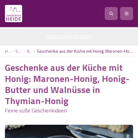
Jetzt online buchen
Service
!
Anreise
Abreise
Home
Service
Artikel
Geschenke aus der Küche mit Honig: Maronen-Honig, Honig-Butter und Walnüsse in Thymian-Honig
Service
Natur
Geschenke aus der Küche mit
Region / Orte
Ort
Erlebnis
Natur
Honig: Maronen-Honig, Honig-
Butter und Walnüsse in
Veranstaltungen
Heideblüte
Erlebnis
Vital
Personen
Kinder
Thymian-Honig
Ausflugsziele
Heideflächen
Heide Park Resort
Feine süße Geschenkideen
Stadt
Vital
Suchen
Karte
Naturpark Lüneburger Heide
Barfußpark Egestorf
Wellness
Barriere­freiheits-Einstell­ungen
Stadt
©