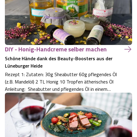
DIY - Honig-Handcreme selber machen
Schöne Hände dank des Beauty-Boosters aus der
Lüneburger Heide
Rezept 1: Zutaten: 30g Sheabutter 60g pflegendes Öl
(z.B. Mandelöl) 2 TL Honig 10 Tropfen ätherisches Öl
Anleitung: Sheabutter und pflegendes Öl in einem
Wasserbad erhitzen und vermischen. Honig hinzugeben
und unterrühren. Die Mischung aus dem Wasserbad
nehmen und das ätherische Öl hinzugeben. Cre…