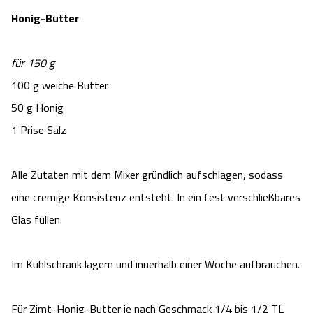
Honig-Butter
Angebote
Urlaub auf dem Bauernhof
Battle Kart Bispingen
Kontakt
für 150 g
Landschaftsführungen
Adventure District Bispingen
100 g weiche Butter
Veranstaltungen
Unterkünfte
50 g Honig
1 Prise Salz
Ausflugsziele
Alle Zutaten mit dem Mixer gründlich aufschlagen, sodass
eine cremige Konsistenz entsteht. In ein fest verschließbares
Glas füllen.
Im Kühlschrank lagern und innerhalb einer Woche aufbrauchen.
Für Zimt-Honig-Butter je nach Geschmack 1/4 bis 1/2 TL