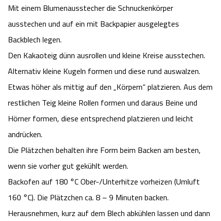
Mit einem Blumenausstecher die Schnuckenkörper
Angebote
Urlaub auf dem Bauernhof
Battle Kart Bispingen
ausstechen und auf ein mit Backpapier ausgelegtes
Backblech legen.
Kontakt
Landschaftsführungen
Adventure District Bispingen
Den Kakaoteig dünn ausrollen und kleine Kreise ausstechen.
Alternativ kleine Kugeln formen und diese rund auswalzen.
Veranstaltungen
Unterkünfte
Etwas höher als mittig auf den „Körpern“ platzieren. Aus dem
restlichen Teig kleine Rollen formen und daraus Beine und
Ausflugsziele
Hörner formen, diese entsprechend platzieren und leicht
andrücken.
Die Plätzchen behalten ihre Form beim Backen am besten,
wenn sie vorher gut gekühlt werden.
Backofen auf 180 °C Ober-/Unterhitze vorheizen (Umluft
160 °C). Die Plätzchen ca. 8 – 9 Minuten backen.
Herausnehmen, kurz auf dem Blech abkühlen lassen und dann