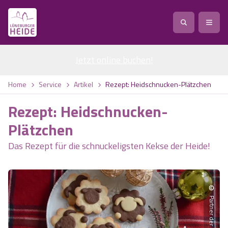
Jetzt online buchen
Service
!
Anreise
Abreise
Home
Service
Artikel
Rezept: Heidschnucken-Plätzchen
Service
Natur
Rezept: Heidschnucken-
Region / Orte
Ort
Erlebnis
Natur
Plätzchen
Das Rezept für die schnuckeligsten Kekse der Heide!
Veranstaltungen
Heideblüte
Erlebnis
Vital
Personen
Kinder
Ausflugsziele
Heideflächen
Heide Park Resort
Stadt
Vital
©
Suchen
Karte
Naturpark Lüneburger Heide
Barfußpark Egestorf
Wellness
Barriere­freiheits-Einstell­ungen
Stadt