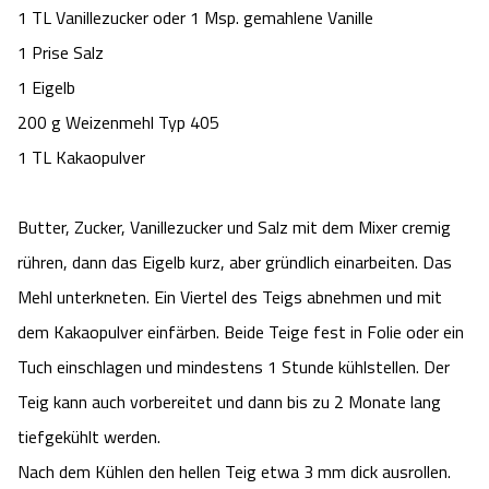
1 TL Vanillezucker oder 1 Msp. gemahlene Vanille
Camping
Reiten
Wildpark Lüneburger Heide
Veranstaltungen
Shopping Celle
1 Prise Salz
Urlaub auf dem Bauernhof
1 Eigelb
Kutschen
Wildpark Schwarze Berge
Kulinarisches Celle
200 g Weizenmehl Typ 405
Urlaub mit Hund
Regionale Küche
Otter Zentrum
1 TL Kakaopulver
Unterkünfte Celle
Last Minute
Tiere
Wildpark Müden
Butter, Zucker, Vanillezucker und Salz mit dem Mixer cremig
Veranstaltungen & Führungen Celle
rühren, dann das Eigelb kurz, aber gründlich einarbeiten. Das
Anreise
HeideSpezialitäten
Snow World Bispingen
Mehl unterkneten. Ein Viertel des Teigs abnehmen und mit
dem Kakaopulver einfärben. Beide Teige fest in Folie oder ein
Kataloge
Unterkünfte
Ralf Schumacher Kart & Bowl
Tuch einschlagen und mindestens 1 Stunde kühlstellen. Der
Videos
Naturhotels
Teig kann auch vorbereitet und dann bis zu 2 Monate lang
Das verrückte Haus
tiefgekühlt werden.
Shop
Urlaub mit Hund
Abenteuerland Trampolin-Park
Nach dem Kühlen den hellen Teig etwa 3 mm dick ausrollen.