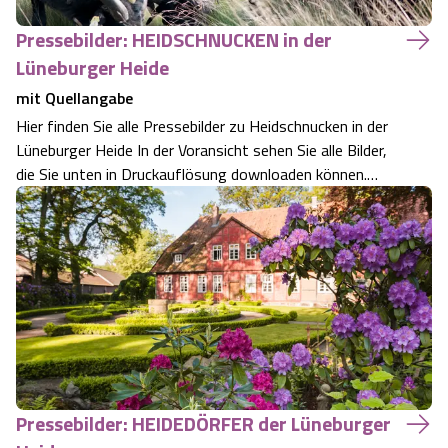
Angebote
Urlaub auf dem Bauernhof
Pressebilder: HEIDSCHNUCKEN in der
Battle Kart Bispingen
Lüneburger Heide
Kontakt
Landschaftsführungen
Adventure District Bispingen
mit Quellangabe
Hier finden Sie alle Pressebilder zu Heidschnucken in der
Veranstaltungen
Lüneburger Heide In der Voransicht sehen Sie alle Bilder,
Unterkünfte
die Sie unten in Druckauflösung downloaden können.
Blättern Sie einfach durch. Die Bilder, Logos und Texte,
Ausflugsziele
die sich auf der Webseite www.lueneburger-heide.de
befinden sind marken-, …
Pressebilder: HEIDEDÖRFER der Lüneburger