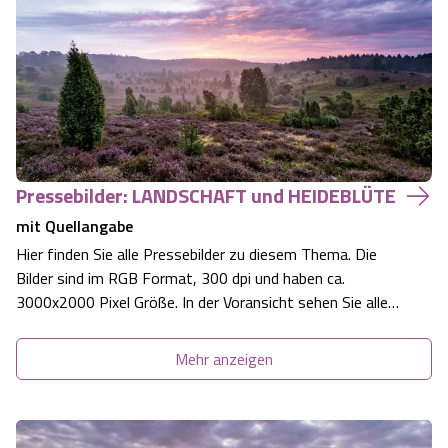
Texte, die sich auf der Web…
Pressebilder: LANDSCHAFT und HEIDEBLÜTE
mit Quellangabe
Hier finden Sie alle Pressebilder zu diesem Thema. Die
Bilder sind im RGB Format, 300 dpi und haben ca.
3000x2000 Pixel Größe. In der Voransicht sehen Sie alle
Bilder, die Sie unten in Druckauflösung downloaden
können. Blättern Sie einfach durch. Die Bilder, Logos und
Mehr anzeigen
Texte, die sich auf der Web…