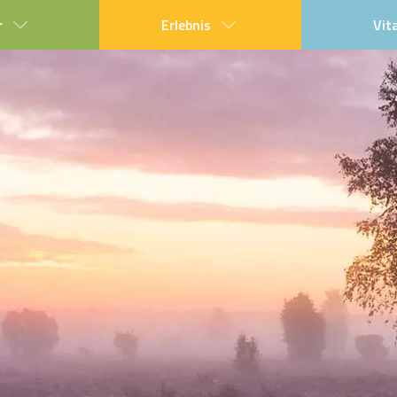
r
Erlebnis
Vit