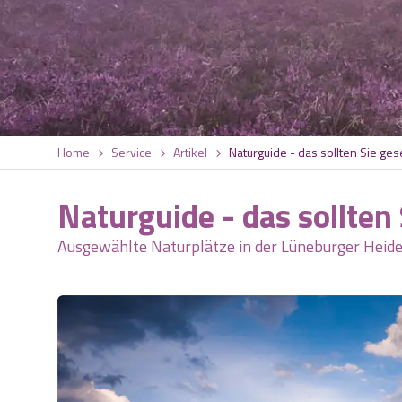
Home
Service
Artikel
Naturguide - das sollten Sie ge
Naturguide - das sollten
Ausgewählte Naturplätze in der Lüneburger Heid