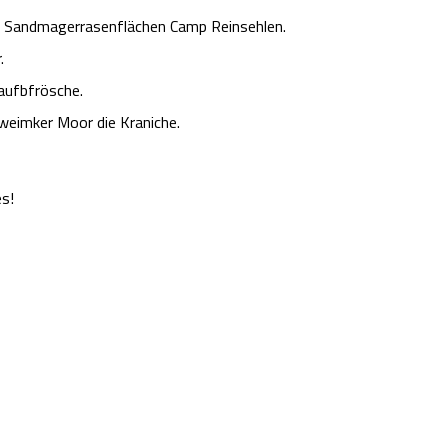
ie Sandmagerrasenflächen Camp Reinsehlen.
.
aufbfrösche.
hweimker Moor die Kraniche.
es!