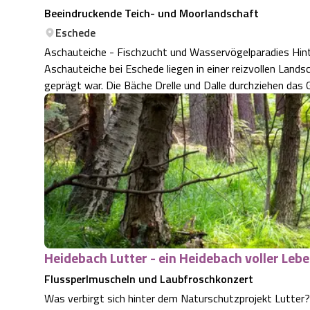
Beeindruckende Teich- und Moorlandschaft
Eschede
Aschauteiche - Fischzucht und Wasservögelparadies Hin
Aschauteiche bei Eschede liegen in einer reizvollen Land
geprägt war. Die Bäche Drelle und Dalle durchziehen das G
Heidebach Lutter - ein Heidebach voller Leb
Flussperlmuscheln und Laubfroschkonzert
Was verbirgt sich hinter dem Naturschutzprojekt Lutter? Der Heidebach Lu