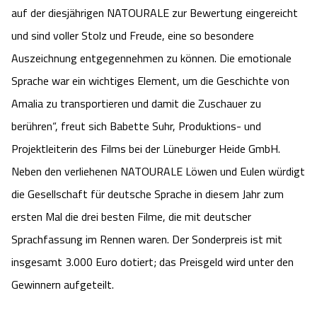
auf der diesjährigen NATOURALE zur Bewertung eingereicht
Camping
Reiten
Wildpark Lüneburger Heide
Veranstaltungen
Shopping Celle
und sind voller Stolz und Freude, eine so besondere
Urlaub auf dem Bauernhof
Auszeichnung entgegennehmen zu können. Die emotionale
Kutschen
Wildpark Schwarze Berge
Kulinarisches Celle
Sprache war ein wichtiges Element, um die Geschichte von
Urlaub mit Hund
Regionale Küche
Otter Zentrum
Amalia zu transportieren und damit die Zuschauer zu
Unterkünfte Celle
berühren“, freut sich Babette Suhr, Produktions- und
Last Minute
Tiere
Wildpark Müden
Veranstaltungen & Führungen Celle
Projektleiterin des Films bei der Lüneburger Heide GmbH.
Neben den verliehenen NATOURALE Löwen und Eulen würdigt
Anreise
HeideSpezialitäten
Snow World Bispingen
die Gesellschaft für deutsche Sprache in diesem Jahr zum
ersten Mal die drei besten Filme, die mit deutscher
Kataloge
Unterkünfte
Ralf Schumacher Kart & Bowl
Sprachfassung im Rennen waren. Der Sonderpreis ist mit
Videos
Naturhotels
insgesamt 3.000 Euro dotiert; das Preisgeld wird unter den
Das verrückte Haus
Gewinnern aufgeteilt.
Shop
Urlaub mit Hund
Abenteuerland Trampolin-Park