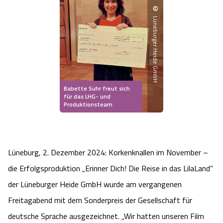
Heideflächen
©
Naturpark Südheide
Quad Bahn Bispingen
Thermen
Die Hansestadt Lüneburg
Hoher Kontrast Modus:
Lüneburger Heide GmbH
Freizeitparks
Naturerlebnis im Frühling
Kletterparks
Vegan, Fasten & Co.
Sehenswürdigkeiten Lüneburg
A
A
Schriftgröße:
A
Vital Urlaub
Naturerlebnis im Sommer
Designer Outlet Soltau
Gesund & Fit
Shopping Lüneburg
Babette Suhr freut sich
Städte
Naturerlebnis im Herbst
Abenteuerlabyrinth
für das LHG- und
Balance
Kulinarisches Lüneburg
Produktionsteam
Hotels
Naturerlebnis im Winter
Heide Himmel Baumwipfelpfad
Wellness-Kurzurlaub
Unterkünfte Lüneburg
Ferienwohnungen
Ausflugsziele
Lüneburg, 2. Dezember 2024: Korkenknallen im November –
Adventure Schnucken Golf
Wellness-Unterkünfte
Veranstaltungen & Führungen Lüneburg
die Erfolgsproduktion „Erinner Dich! Die Reise in das LilaLand“
Ferienhäuser
Wandern
Serengeti Park
Hotels mit Schwimmbad
der Lüneburger Heide GmbH wurde am vergangenen
Die Residenzstadt Celle
Freitagabend mit dem Sonderpreis der Gesellschaft für
Pensionen
Fahrrad Urlaub
Weltvogelpark Walsrode
THERMEplus® Unterkünfte
Sehenswürdigkeiten Celle
deutsche Sprache ausgezeichnet. „Wir hatten unseren Film