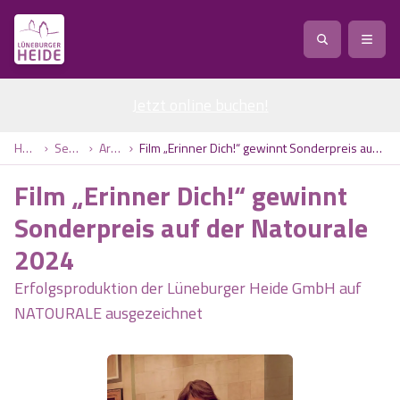
Jetzt online buchen
Service
!
Anreise
Abreise
Home
Service
Artikel
Film „Erinner Dich!“ gewinnt Sonderpreis auf der Natourale 2024
Service
Natur
Film „Erinner Dich!“ gewinnt
Region / Orte
Ort
Erlebnis
Natur
Sonderpreis auf der Natourale
2024
Veranstaltungen
Heideblüte
Erlebnis
Vital
Personen
Kinder
Erfolgsproduktion der Lüneburger Heide GmbH auf
Ausflugsziele
NATOURALE ausgezeichnet
Heideflächen
Heide Park Resort
Stadt
Vital
Suchen
Karte
Naturpark Lüneburger Heide
Barfußpark Egestorf
Wellness
Barriere­freiheits-Einstell­ungen
Stadt