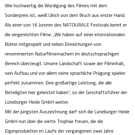
Wie hochwertig die Würdigung des Filmes mit dem
Angebote
Urlaub auf dem Bauernhof
Battle Kart Bispingen
Sonderpreis ist, weiß Ulrich von dem Bruch aus erster Hand.
Als einer von 16 Juroren des NATOURALE Festivals kennt er
Kontakt
Landschaftsführungen
Adventure District Bispingen
die eingereichten Filme. „Wir haben auf einer internationalen
Bühne mitgespielt und neben Einreichungen von
Veranstaltungen
Unterkünfte
renommierten Naturfilmemachern im deutschsprachigen
Ausflugsziele
Bereich überzeugt. Unsere Landschaft sowie der Filminhalt,
sein Aufbau und vor allem seine sprachliche Prägung spielen
perfekt zusammen. Eine großartige Leistung, die alle
Beteiligten hier geleistet haben“, so der Geschäftsführer der
Lüneburger Heide GmbH weiter.
Mit der jüngsten Auszeichnung darf sich die Lüneburger Heide
GmbH nun über die vierte Trophäe freuen, die die
Eigenproduktion im Laufe der vergangenen zwei Jahre