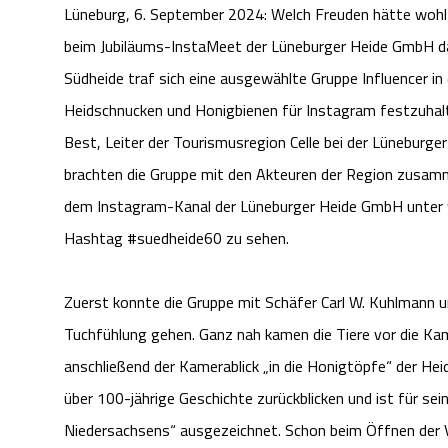
Lüneburg, 6. September 2024: Welch Freuden hätte wohl
beim Jubiläums-InstaMeet der Lüneburger Heide GmbH da
Südheide traf sich eine ausgewählte Gruppe Influencer in
Heidschnucken und Honigbienen für Instagram festzuhal
Best, Leiter der Tourismusregion Celle bei der Lüneburg
brachten die Gruppe mit den Akteuren der Region zusamm
dem Instagram-Kanal der Lüneburger Heide GmbH unter
Hashtag #suedheide60 zu sehen.
Zuerst konnte die Gruppe mit Schäfer Carl W. Kuhlmann 
Tuchfühlung gehen. Ganz nah kamen die Tiere vor die K
anschließend der Kamerablick „in die Honigtöpfe“ der He
über 100-jährige Geschichte zurückblicken und ist für sei
Niedersachsens“ ausgezeichnet. Schon beim Öffnen der V