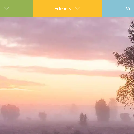
r
Erlebnis
Vit