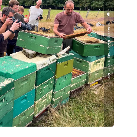
©
Lüneburger Heide GmbH/Elmar Best