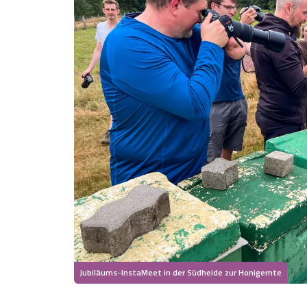
Jubiläums-InstaMeet in der Südheide zur Honigernte