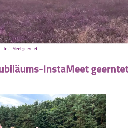
ms-InstaMeet geerntet
Jubiläums-InstaMeet geernte