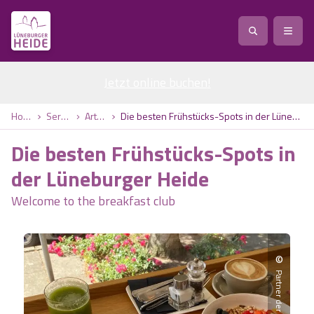
Jetzt online buchen
Service
!
Anreise
Abreise
Home
Service
Artikel
Die besten Frühstücks-Spots in der Lüneburger Heide
Service
Natur
Die besten Frühstücks-Spots in
Region / Orte
Ort
Erlebnis
Natur
der Lüneburger Heide
Welcome to the breakfast club
Veranstaltungen
Heideblüte
Erlebnis
Vital
Personen
Kinder
Ausflugsziele
Heideflächen
Heide Park Resort
Stadt
Vital
©
Suchen
Karte
Naturpark Lüneburger Heide
Barfußpark Egestorf
Wellness
Barriere­freiheits-Einstell­ungen
Stadt