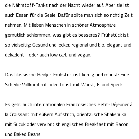
die Nährstoff-Tanks nach der Nacht wieder auf. Aber sie ist
Camping
Reiten
Wildpark Lüneburger Heide
Veranstaltungen
Shopping Celle
auch Essen für die Seele. Dafür sollte man sich so richtig Zeit
Urlaub auf dem Bauernhof
nehmen. Mit lieben Menschen in schöner Atmosphäre
Kutschen
Wildpark Schwarze Berge
Kulinarisches Celle
gemütlich schlemmen, was gibt es besseres? Frühstück ist
Urlaub mit Hund
Regionale Küche
so vielseitig: Gesund und lecker, regional und bio, elegant und
Otter Zentrum
Unterkünfte Celle
dekadent - oder auch low carb und vegan.
Last Minute
Tiere
Wildpark Müden
Veranstaltungen & Führungen Celle
Das klassische Heidjer-Frühstück ist kernig und robust: Eine
Anreise
HeideSpezialitäten
Snow World Bispingen
Scheibe Vollkornbrot oder Toast mit Wurst, Ei und Speck.
Kataloge
Unterkünfte
Ralf Schumacher Kart & Bowl
Es geht auch internationaler: Französisches Petit-Déjeuner á
Videos
la Croissant mit süßem Aufstrich, orientalische Shakshuka
Naturhotels
Das verrückte Haus
mit Sucuk oder very british englisches Breakfast mit Bacon
Shop
Urlaub mit Hund
Abenteuerland Trampolin-Park
und Baked Beans.