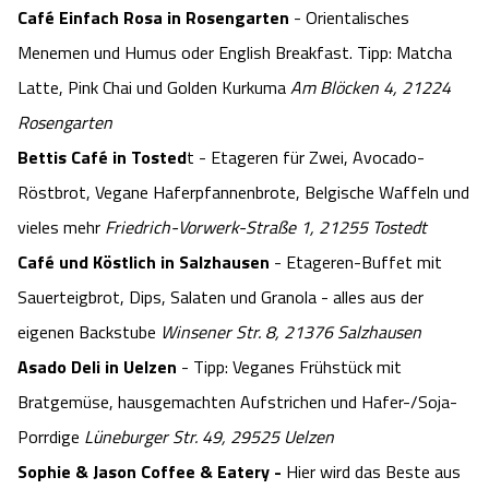
Café Einfach Rosa in Rosengarten
- Orientalisches
Menemen und Humus oder English Breakfast. Tipp: Matcha
Latte, Pink Chai und Golden Kurkuma
Am Blöcken 4, 21224
Rosengarten
Bettis Café in Tosted
t - Etageren für Zwei, Avocado-
Röstbrot, Vegane Haferpfannenbrote, Belgische Waffeln und
vieles mehr
Friedrich-Vorwerk-Straße 1, 21255 Tostedt
Café und Köstlich in Salzhausen
- Etageren-Buffet mit
Sauerteigbrot, Dips, Salaten und Granola - alles aus der
eigenen Backstube
Winsener Str. 8, 21376 Salzhausen
Asado Deli in Uelzen
- Tipp: Veganes Frühstück mit
Bratgemüse, hausgemachten Aufstrichen und Hafer-/Soja-
Porrdige
Lüneburger Str. 49, 29525 Uelzen
Sophie & Jason Coffee & Eatery -
Hier wird das Beste aus