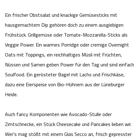
Angebote
Urlaub auf dem Bauernhof
Battle Kart Bispingen
Ein frischer Obstsalat und knackige Gemüsesticks mit
hausgemachtem Dip gehören doch zu einem ausgiebigen
Kontakt
Landschaftsführungen
Adventure District Bispingen
Frühstück. Grillgemüse oder Tomate-Mozzarella-Sticks als
Veggie Power. Ein warmes Porridge oder cremige Overnight
Veranstaltungen
Unterkünfte
Oats mit Toppings, ein reichhaltiges Müsli mit Früchten,
Nüssen und Samen geben Power für den Tag und sind einfach
Ausflugsziele
Soulfood. Ein gerösteter Bagel mit Lachs und Frischkäse,
dazu eine Eierspeise von Bio-Hühnern aus der Lüneburger
Heide.
Auch fancy Komponenten wie Avocado-Stulle oder
Zimtschnecke, ein Stück Cheesecake und Pancakes lieben wir.
Wer's mag stößt mit einem Glas Secco an, frisch gepresster