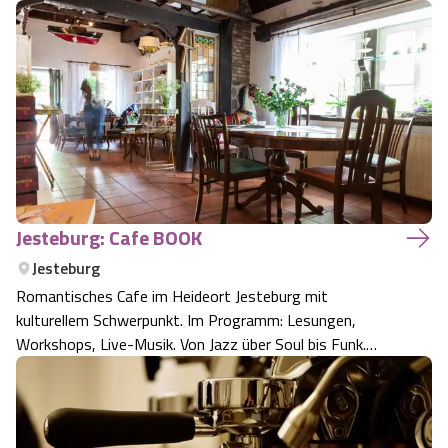
Jesteburg: Cafe BOOK
Jesteburg
Romantisches Cafe im Heideort Jesteburg mit
kulturellem Schwerpunkt. Im Programm: Lesungen,
Workshops, Live-Musik. Von Jazz über Soul bis Funk.
Highlights sind die selbstgebackenen Kuchen und Torten,
das Frühstück sowie herzhafte Snacks. Direkt über dem
Cafe gibt es eine charmante Ferienwohnung.