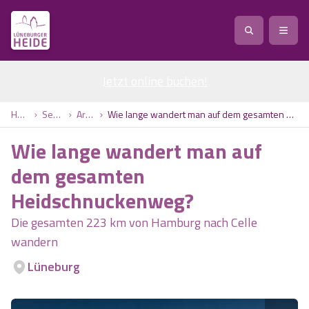
Jetzt online buchen
Service
!
Anreise
Abreise
Home
Service
Artikel
Wie lange wandert man auf dem gesamten Heidschnuckenweg?
Service
Natur
Wie lange wandert man auf
Region / Orte
Ort
Erlebnis
Natur
dem gesamten
Heidschnuckenweg?
Veranstaltungen
Heideblüte
Erlebnis
Vital
Personen
Kinder
Die gesamten 223 km von Hamburg nach Celle
Ausflugsziele
wandern
Heideflächen
Heide Park Resort
Stadt
Vital
Lüneburg
Suchen
Karte
Naturpark Lüneburger Heide
Barfußpark Egestorf
Wellness
Barriere­freiheits-Einstell­ungen
Stadt