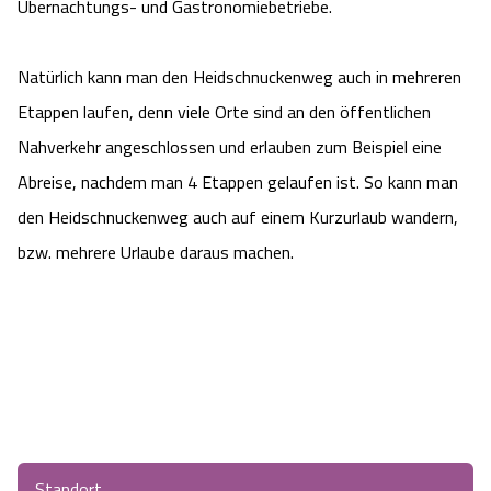
Übernachtungs- und Gastronomiebetriebe.
Angebote
Urlaub auf dem Bauernhof
Battle Kart Bispingen
Natürlich kann man den Heidschnuckenweg auch in mehreren
Kontakt
Landschaftsführungen
Adventure District Bispingen
Etappen laufen, denn viele Orte sind an den öffentlichen
Nahverkehr angeschlossen und erlauben zum Beispiel eine
Veranstaltungen
Unterkünfte
Abreise, nachdem man 4 Etappen gelaufen ist. So kann man
den Heidschnuckenweg auch auf einem Kurzurlaub wandern,
Ausflugsziele
bzw. mehrere Urlaube daraus machen.
Standort