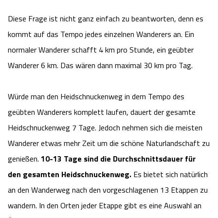
Camping
Reiten
Wildpark Lüneburger Heide
Veranstaltungen
Shopping Celle
Diese Frage ist nicht ganz einfach zu beantworten, denn es
kommt auf das Tempo jedes einzelnen Wanderers an. Ein
Urlaub auf dem Bauernhof
Kutschen
Wildpark Schwarze Berge
Kulinarisches Celle
normaler Wanderer schafft 4 km pro Stunde, ein geübter
Wanderer 6 km. Das wären dann maximal 30 km pro Tag.
Urlaub mit Hund
Regionale Küche
Otter Zentrum
Unterkünfte Celle
Last Minute
Tiere
Würde man den Heidschnuckenweg in dem Tempo des
Wildpark Müden
Veranstaltungen & Führungen Celle
geübten Wanderers komplett laufen, dauert der gesamte
Anreise
HeideSpezialitäten
Snow World Bispingen
Heidschnuckenweg 7 Tage. Jedoch nehmen sich die meisten
Wanderer etwas mehr Zeit um die schöne Naturlandschaft zu
Kataloge
Unterkünfte
Ralf Schumacher Kart & Bowl
genießen.
10-13 Tage sind die Durchschnittsdauer für
den gesamten Heidschnuckenweg.
Es bietet sich natürlich
Videos
Naturhotels
Das verrückte Haus
an den Wanderweg nach den vorgeschlagenen 13 Etappen zu
Shop
wandern. In den Orten jeder Etappe gibt es eine Auswahl an
Urlaub mit Hund
Abenteuerland Trampolin-Park