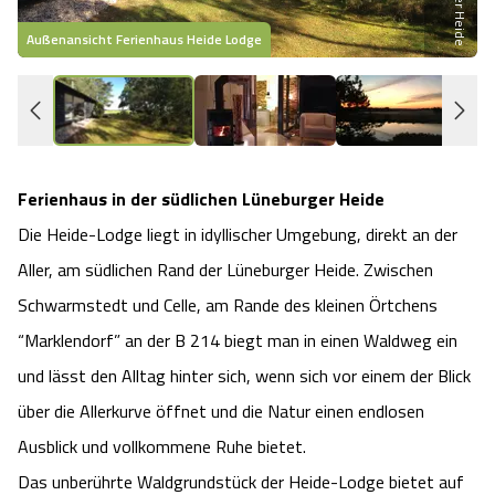
Heideflächen
Naturpark Südheide
Quad Bahn Bispingen
Thermen
Die Hansestadt Lüneburg
Hoher Kontrast Modus:
Außenansicht Ferienhaus Heide Lodge
Freizeitparks
Naturerlebnis im Frühling
Kletterparks
Vegan, Fasten & Co.
Sehenswürdigkeiten Lüneburg
A
A
Schriftgröße:
A
Vital Urlaub
Naturerlebnis im Sommer
Designer Outlet Soltau
Gesund & Fit
Shopping Lüneburg
Ferienhaus in der südlichen Lüneburger Heide
Städte
Naturerlebnis im Herbst
Abenteuerlabyrinth
Balance
Kulinarisches Lüneburg
Die Heide-Lodge liegt in idyllischer Umgebung, direkt an der
Hotels
Aller, am südlichen Rand der Lüneburger Heide. Zwischen
Naturerlebnis im Winter
Heide Himmel Baumwipfelpfad
Wellness-Kurzurlaub
Unterkünfte Lüneburg
Schwarmstedt und Celle, am Rande des kleinen Örtchens
Ferienwohnungen
Ausflugsziele
Adventure Schnucken Golf
“Marklendorf” an der B 214 biegt man in einen Waldweg ein
Wellness-Unterkünfte
Veranstaltungen & Führungen Lüneburg
und lässt den Alltag hinter sich, wenn sich vor einem der Blick
Ferienhäuser
Wandern
Serengeti Park
Hotels mit Schwimmbad
über die Allerkurve öffnet und die Natur einen endlosen
Die Residenzstadt Celle
Ausblick und vollkommene Ruhe bietet.
Pensionen
Fahrrad Urlaub
Weltvogelpark Walsrode
THERMEplus® Unterkünfte
Sehenswürdigkeiten Celle
Das unberührte Waldgrundstück der Heide-Lodge bietet auf