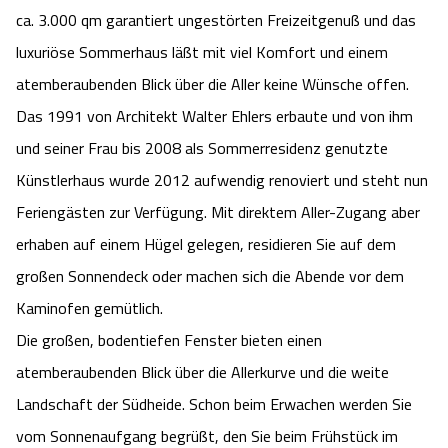
ca. 3.000 qm garantiert ungestörten Freizeitgenuß und das
Camping
Reiten
Wildpark Lüneburger Heide
Veranstaltungen
Shopping Celle
luxuriöse Sommerhaus läßt mit viel Komfort und einem
Urlaub auf dem Bauernhof
Kutschen
atemberaubenden Blick über die Aller keine Wünsche offen.
Wildpark Schwarze Berge
Kulinarisches Celle
Das 1991 von Architekt Walter Ehlers erbaute und von ihm
Urlaub mit Hund
Regionale Küche
Otter Zentrum
und seiner Frau bis 2008 als Sommerresidenz genutzte
Unterkünfte Celle
Künstlerhaus wurde 2012 aufwendig renoviert und steht nun
Last Minute
Tiere
Wildpark Müden
Veranstaltungen & Führungen Celle
Feriengästen zur Verfügung. Mit direktem Aller-Zugang aber
erhaben auf einem Hügel gelegen, residieren Sie auf dem
Anreise
HeideSpezialitäten
Snow World Bispingen
großen Sonnendeck oder machen sich die Abende vor dem
Kataloge
Kaminofen gemütlich.
Unterkünfte
Ralf Schumacher Kart & Bowl
Die großen, bodentiefen Fenster bieten einen
Videos
Naturhotels
atemberaubenden Blick über die Allerkurve und die weite
Das verrückte Haus
Landschaft der Südheide. Schon beim Erwachen werden Sie
Shop
Urlaub mit Hund
Abenteuerland Trampolin-Park
vom Sonnenaufgang begrüßt, den Sie beim Frühstück im