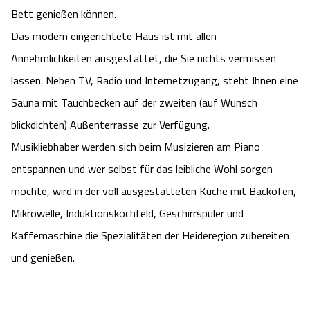
Bett genießen können.
Angebote
Urlaub auf dem Bauernhof
Battle Kart Bispingen
Das modern eingerichtete Haus ist mit allen
Annehmlichkeiten ausgestattet, die Sie nichts vermissen
Kontakt
Landschaftsführungen
Adventure District Bispingen
lassen. Neben TV, Radio und Internetzugang, steht Ihnen eine
Sauna mit Tauchbecken auf der zweiten (auf Wunsch
Veranstaltungen
Unterkünfte
blickdichten) Außenterrasse zur Verfügung.
Ausflugsziele
Musikliebhaber werden sich beim Musizieren am Piano
entspannen und wer selbst für das leibliche Wohl sorgen
möchte, wird in der voll ausgestatteten Küche mit Backofen,
Mikrowelle, Induktionskochfeld, Geschirrspüler und
Kaffemaschine die Spezialitäten der Heideregion zubereiten
und genießen.