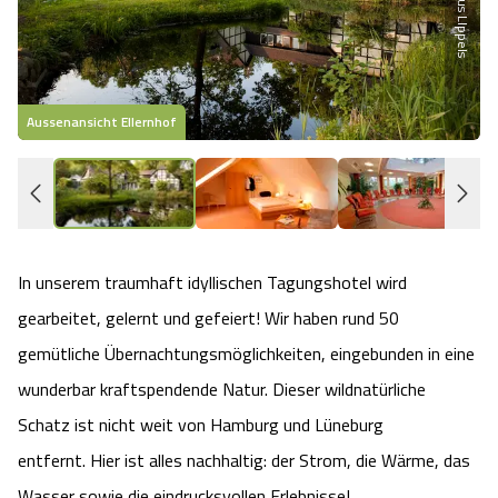
Heideflächen
Naturpark Südheide
Quad Bahn Bispingen
Thermen
Die Hansestadt Lüneburg
Hoher Kontrast Modus:
Freizeitparks
Naturerlebnis im Frühling
Kletterparks
Vegan, Fasten & Co.
Sehenswürdigkeiten Lüneburg
A
A
Schriftgröße:
A
Aussenansicht Ellernhof
Z
Vital Urlaub
Naturerlebnis im Sommer
Designer Outlet Soltau
Gesund & Fit
Shopping Lüneburg
Städte
Naturerlebnis im Herbst
Abenteuerlabyrinth
Balance
Kulinarisches Lüneburg
Hotels
Naturerlebnis im Winter
Heide Himmel Baumwipfelpfad
Wellness-Kurzurlaub
In unserem traumhaft idyllischen Tagungshotel wird
Unterkünfte Lüneburg
gearbeitet, gelernt und gefeiert! Wir haben rund 50
Ferienwohnungen
Ausflugsziele
Adventure Schnucken Golf
Wellness-Unterkünfte
Veranstaltungen & Führungen Lüneburg
gemütliche Übernachtungsmöglichkeiten, eingebunden in eine
wunderbar kraftspendende Natur. Dieser wildnatürliche
Ferienhäuser
Wandern
Serengeti Park
Hotels mit Schwimmbad
Die Residenzstadt Celle
Schatz ist nicht weit von Hamburg und Lüneburg
Pensionen
entfernt. Hier ist alles nachhaltig: der Strom, die Wärme, das
Fahrrad Urlaub
Weltvogelpark Walsrode
THERMEplus® Unterkünfte
Sehenswürdigkeiten Celle
Wasser sowie die eindrucksvollen Erlebnisse!