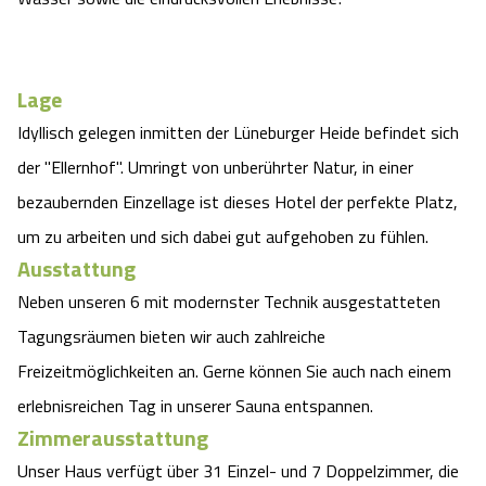
Camping
Reiten
Wildpark Lüneburger Heide
Veranstaltungen
Shopping Celle
Urlaub auf dem Bauernhof
Kutschen
Wildpark Schwarze Berge
Lage
Kulinarisches Celle
Idyllisch gelegen inmitten der Lüneburger Heide befindet sich
Urlaub mit Hund
Regionale Küche
Otter Zentrum
Unterkünfte Celle
der "Ellernhof". Umringt von unberührter Natur, in einer
bezaubernden Einzellage ist dieses Hotel der perfekte Platz,
Last Minute
Tiere
Wildpark Müden
Veranstaltungen & Führungen Celle
um zu arbeiten und sich dabei gut aufgehoben zu fühlen.
Ausstattung
Anreise
HeideSpezialitäten
Snow World Bispingen
Neben unseren 6 mit modernster Technik ausgestatteten
Kataloge
Tagungsräumen bieten wir auch zahlreiche
Unterkünfte
Ralf Schumacher Kart & Bowl
Freizeitmöglichkeiten an. Gerne können Sie auch nach einem
Videos
Naturhotels
Das verrückte Haus
erlebnisreichen Tag in unserer Sauna entspannen.
Zimmerausstattung
Shop
Urlaub mit Hund
Abenteuerland Trampolin-Park
Unser Haus verfügt über 31 Einzel- und 7 Doppelzimmer, die