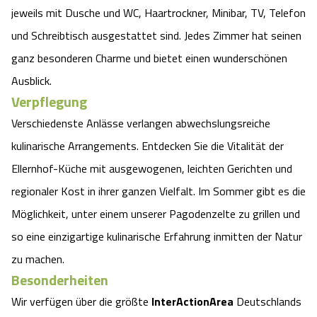
jeweils mit Dusche und WC, Haartrockner, Minibar, TV, Telefon
Angebote
Urlaub auf dem Bauernhof
Battle Kart Bispingen
und Schreibtisch ausgestattet sind. Jedes Zimmer hat seinen
ganz besonderen Charme und bietet einen wunderschönen
Kontakt
Landschaftsführungen
Adventure District Bispingen
Ausblick.
Verpflegung
Veranstaltungen
Unterkünfte
Verschiedenste Anlässe verlangen abwechslungsreiche
kulinarische Arrangements. Entdecken Sie die Vitalität der
Ausflugsziele
Ellernhof-Küche mit ausgewogenen, leichten Gerichten und
regionaler Kost in ihrer ganzen Vielfalt. Im Sommer gibt es die
Möglichkeit, unter einem unserer Pagodenzelte zu grillen und
so eine einzigartige kulinarische Erfahrung inmitten der Natur
zu machen.
Besonderheiten
Wir verfügen über die größte
InterActionArea
Deutschlands