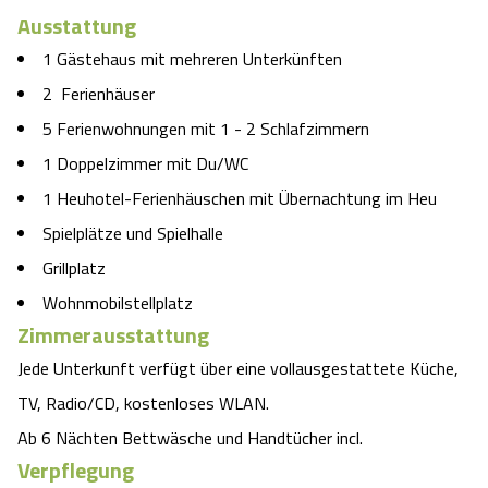
Ausstattung
Angebote
Urlaub auf dem Bauernhof
Battle Kart Bispingen
1 Gästehaus mit mehreren Unterkünften
2 Ferienhäuser
Kontakt
Landschaftsführungen
Adventure District Bispingen
5 Ferienwohnungen mit 1 - 2 Schlafzimmern
Veranstaltungen
1 Doppelzimmer mit Du/WC
Unterkünfte
1 Heuhotel-Ferienhäuschen mit Übernachtung im Heu
Ausflugsziele
Spielplätze und Spielhalle
Grillplatz
Wohnmobilstellplatz
Zimmerausstattung
Jede Unterkunft verfügt über eine vollausgestattete Küche,
TV, Radio/CD, kostenloses WLAN.
Ab 6 Nächten Bettwäsche und Handtücher incl.
Verpflegung