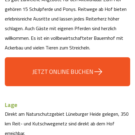
Camping
Reiten
Wildpark Lüneburger Heide
gehören 15 Schulpferde und Ponys. Reitwege ab Hof bieten
Veranstaltungen
Shopping Celle
erlebnisreiche Ausritte und lassen jedes Reiterherz höher
Urlaub auf dem Bauernhof
Kutschen
Wildpark Schwarze Berge
schlagen. Auch Gäste mit eigenen Pferden sind herzlich
Kulinarisches Celle
willkommen. Es ist ein vollbewirtschafteter Bauernhof mit
Urlaub mit Hund
Regionale Küche
Otter Zentrum
Unterkünfte Celle
Ackerbau und vielen Tieren zum Streicheln.
Last Minute
Tiere
Wildpark Müden
Veranstaltungen & Führungen Celle
JETZT ONLINE BUCHEN
Anreise
HeideSpezialitäten
Snow World Bispingen
Kataloge
Unterkünfte
Ralf Schumacher Kart & Bowl
Lage
Videos
Naturhotels
Das verrückte Haus
Direkt am Naturschutzgebiet Lüneburger Heide gelegen, 350
km Reit- und Kutschwegenetz sind direkt ab dem Hof
Shop
Urlaub mit Hund
Abenteuerland Trampolin-Park
erreichbar.