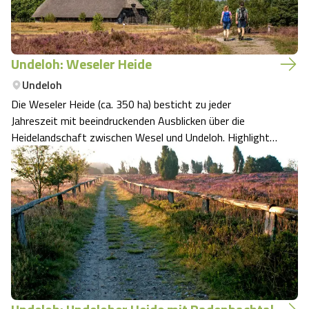
Undeloh: Weseler Heide
Undeloh
Die Weseler Heide (ca. 350 ha) besticht zu jeder
Jahreszeit mit beeindruckenden Ausblicken über die
Heidelandschaft zwischen Wesel und Undeloh. Highlights
sind die Pastorenteiche, das "Hexenhaus" genannte
Backhaus aus dem 18. Jhdt., der Heidelehrpfad sowie das
Heide-ErlebnisZentrum.