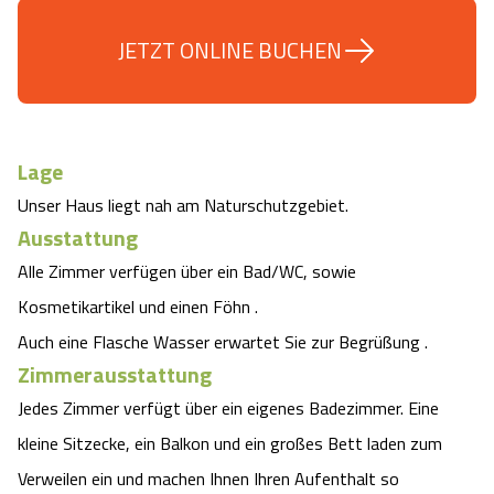
Camping
Reiten
Wildpark Lüneburger Heide
Veranstaltungen
Shopping Celle
JETZT ONLINE BUCHEN
Urlaub auf dem Bauernhof
Kutschen
Wildpark Schwarze Berge
Kulinarisches Celle
Urlaub mit Hund
Regionale Küche
Otter Zentrum
Unterkünfte Celle
Lage
Unser Haus liegt nah am Naturschutzgebiet.
Last Minute
Tiere
Wildpark Müden
Veranstaltungen & Führungen Celle
Ausstattung
Alle Zimmer verfügen über ein Bad/WC, sowie
Anreise
HeideSpezialitäten
Snow World Bispingen
Kosmetikartikel und einen Föhn .
Kataloge
Auch eine Flasche Wasser erwartet Sie zur Begrüßung .
Unterkünfte
Ralf Schumacher Kart & Bowl
Zimmerausstattung
Videos
Naturhotels
Jedes Zimmer verfügt über ein eigenes Badezimmer. Eine
Das verrückte Haus
kleine Sitzecke, ein Balkon und ein großes Bett laden zum
Shop
Urlaub mit Hund
Abenteuerland Trampolin-Park
Verweilen ein und machen Ihnen Ihren Aufenthalt so