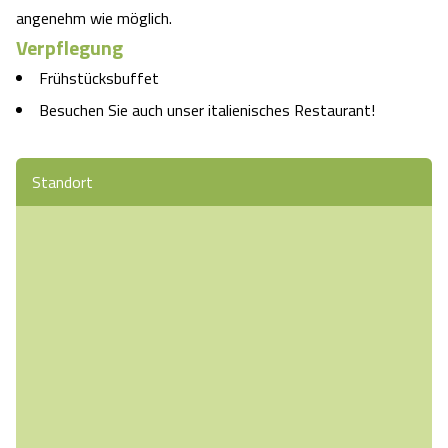
angenehm wie möglich.
Angebote
Urlaub auf dem Bauernhof
Battle Kart Bispingen
Verpflegung
Frühstücksbuffet
Kontakt
Landschaftsführungen
Adventure District Bispingen
Besuchen Sie auch unser italienisches Restaurant!
Veranstaltungen
Unterkünfte
Standort
Ausflugsziele