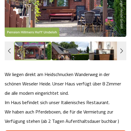
Heideflächen
Naturpark Südheide
Quad Bahn Bispingen
Thermen
Die Hansestadt Lüneburg
Hoher Kontrast Modus:
Freizeitparks
Naturerlebnis im Frühling
Kletterparks
Vegan, Fasten & Co.
Sehenswürdigkeiten Lüneburg
A
A
Schriftgröße:
A
Pension Hillmers Hoff Undeloh
P
Vital Urlaub
Naturerlebnis im Sommer
Designer Outlet Soltau
Gesund & Fit
Shopping Lüneburg
Städte
Naturerlebnis im Herbst
Abenteuerlabyrinth
Balance
Kulinarisches Lüneburg
Hotels
Naturerlebnis im Winter
Heide Himmel Baumwipfelpfad
Wellness-Kurzurlaub
Wir liegen direkt am Heidschnucken Wanderweg in der
Unterkünfte Lüneburg
schönen Weseler Heide. Unser Haus verfügt über 8 Zimmer
Ferienwohnungen
Ausflugsziele
Adventure Schnucken Golf
Wellness-Unterkünfte
Veranstaltungen & Führungen Lüneburg
die alle modern eingerichtet sind.
Im Haus befindet sich unser Italienisches Restaurant.
Ferienhäuser
Wandern
Serengeti Park
Hotels mit Schwimmbad
Die Residenzstadt Celle
Wir haben auch Pferdeboxen, die für die Vermietung zur
Pensionen
Verfügung stehen (ab 2 Tagen Aufenthaltsdauer buchbar )
Fahrrad Urlaub
Weltvogelpark Walsrode
THERMEplus® Unterkünfte
Sehenswürdigkeiten Celle