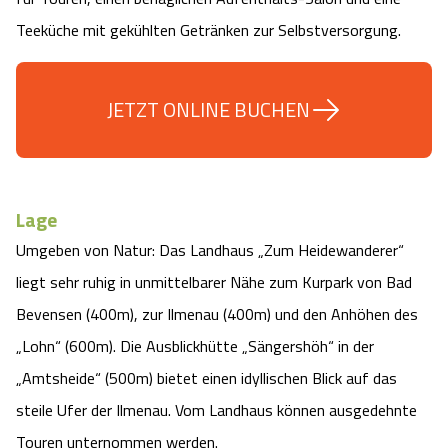
Camping
Reiten
Wildpark Lüneburger Heide
Teeküche mit gekühlten Getränken zur Selbstversorgung.
Veranstaltungen
Shopping Celle
Urlaub auf dem Bauernhof
Kutschen
Wildpark Schwarze Berge
Kulinarisches Celle
JETZT ONLINE BUCHEN
Urlaub mit Hund
Regionale Küche
Otter Zentrum
Unterkünfte Celle
Last Minute
Tiere
Wildpark Müden
Veranstaltungen & Führungen Celle
Lage
Anreise
Umgeben von Natur: Das Landhaus „Zum Heidewanderer“
HeideSpezialitäten
Snow World Bispingen
liegt sehr ruhig in unmittelbarer Nähe zum Kurpark von Bad
Kataloge
Unterkünfte
Bevensen (400m), zur Ilmenau (400m) und den Anhöhen des
Ralf Schumacher Kart & Bowl
„Lohn“ (600m). Die Ausblickhütte „Sängershöh“ in der
Videos
Naturhotels
Das verrückte Haus
„Amtsheide“ (500m) bietet einen idyllischen Blick auf das
steile Ufer der Ilmenau. Vom Landhaus können ausgedehnte
Shop
Urlaub mit Hund
Abenteuerland Trampolin-Park
Touren unternommen werden.