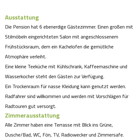
Angebote
Urlaub auf dem Bauernhof
Battle Kart Bispingen
Ausstattung
Die Pension hat 6 ebenerdige Gästezimmer. Einen großen mit
Kontakt
Landschaftsführungen
Adventure District Bispingen
Stilmöbeln eingerichteten Salon mit angeschlossenem
Veranstaltungen
Frühstücksraum, dem ein Kachelofen die gemütliche
Unterkünfte
Atmophäre verleiht.
Ausflugsziele
Eine kleine Teeküche mit Kühlschrank, Kaffeemaschine und
Wasserkocher steht den Gästen zur Verfügung.
Ein Trockenraum für nasse Kleidung kann genutzt werden.
Radfahrer sind willkommen und werden mit Vorschlägen für
Radtouren gut versorgt.
Zimmerausstattung
Alle Zimmer haben eine Terrasse mit Blick ins Grüne,
Dusche/Bad, WC, Fön, TV, Radiowecker und Zimmersafe.