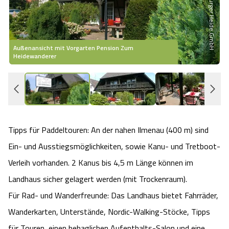
Heideflächen
Naturpark Südheide
Quad Bahn Bispingen
Thermen
Die Hansestadt Lüneburg
Hoher Kontrast Modus:
Freizeitparks
Naturerlebnis im Frühling
Kletterparks
Vegan, Fasten & Co.
Sehenswürdigkeiten Lüneburg
A
A
Außenansicht mit Vorgarten Pension Zum
Schriftgröße:
A
Heidewanderer
A
Vital Urlaub
Naturerlebnis im Sommer
Designer Outlet Soltau
Gesund & Fit
Shopping Lüneburg
Städte
Naturerlebnis im Herbst
Abenteuerlabyrinth
Balance
Kulinarisches Lüneburg
Hotels
Naturerlebnis im Winter
Heide Himmel Baumwipfelpfad
Wellness-Kurzurlaub
Tipps für Paddeltouren: An der nahen Ilmenau (400 m) sind
Unterkünfte Lüneburg
Ein- und Ausstiegsmöglichkeiten, sowie Kanu- und Tretboot-
Ferienwohnungen
Ausflugsziele
Adventure Schnucken Golf
Wellness-Unterkünfte
Veranstaltungen & Führungen Lüneburg
Verleih vorhanden. 2 Kanus bis 4,5 m Länge können im
Landhaus sicher gelagert werden (mit Trockenraum).
Ferienhäuser
Wandern
Serengeti Park
Hotels mit Schwimmbad
Die Residenzstadt Celle
Für Rad- und Wanderfreunde: Das Landhaus bietet Fahrräder,
Pensionen
Wanderkarten, Unterstände, Nordic-Walking-Stöcke, Tipps
Fahrrad Urlaub
Weltvogelpark Walsrode
THERMEplus® Unterkünfte
Sehenswürdigkeiten Celle
für Touren, einen behaglichen Aufenthalts-Salon und eine