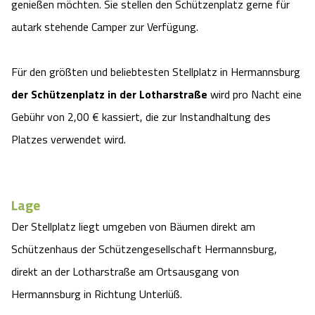
genießen möchten. Sie stellen den Schützenplatz gerne für
Camping
Reiten
Wildpark Lüneburger Heide
Veranstaltungen
Shopping Celle
autark stehende Camper zur Verfügung.
Urlaub auf dem Bauernhof
Kutschen
Wildpark Schwarze Berge
Kulinarisches Celle
Für den größten und beliebtesten Stellplatz in Hermannsburg
der Schützenplatz in der Lotharstraße
wird pro Nacht eine
Urlaub mit Hund
Regionale Küche
Otter Zentrum
Unterkünfte Celle
Gebühr von 2,00 € kassiert, die zur Instandhaltung des
Last Minute
Tiere
Platzes verwendet wird.
Wildpark Müden
Veranstaltungen & Führungen Celle
Anreise
HeideSpezialitäten
Snow World Bispingen
Lage
Kataloge
Unterkünfte
Ralf Schumacher Kart & Bowl
Der Stellplatz liegt umgeben von Bäumen direkt am
Schützenhaus der Schützengesellschaft Hermannsburg,
Videos
Naturhotels
Das verrückte Haus
direkt an der Lotharstraße am Ortsausgang von
Hermannsburg in Richtung Unterlüß.
Shop
Urlaub mit Hund
Abenteuerland Trampolin-Park