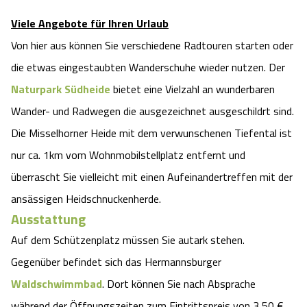
Angebote
Urlaub auf dem Bauernhof
Viele Angebote für Ihren Urlaub
Battle Kart Bispingen
Von hier aus können Sie verschiedene Radtouren starten oder
Kontakt
Landschaftsführungen
Adventure District Bispingen
die etwas eingestaubten Wanderschuhe wieder nutzen. Der
Naturpark Südheide
bietet eine Vielzahl an wunderbaren
Veranstaltungen
Unterkünfte
Wander- und Radwegen die ausgezeichnet ausgeschildrt sind.
Die Misselhorner Heide mit dem verwunschenen Tiefental ist
Ausflugsziele
nur ca. 1km vom Wohnmobilstellplatz entfernt und
überrascht Sie vielleicht mit einen Aufeinandertreffen mit der
ansässigen Heidschnuckenherde.
Ausstattung
Auf dem Schützenplatz müssen Sie autark stehen.
Gegenüber befindet sich das Hermannsburger
Waldschwimmbad
. Dort können Sie nach Absprache
während der Öffnungszeiten zum Eintrittspreis von 3,50 €