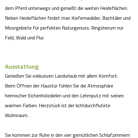
dem Pferd unterwegs und genießt die weiten Heideflächen.
Angebote
Urlaub auf dem Bauernhof
Battle Kart Bispingen
Neben Heideflächen findet man Kiefernwälder, Bachtäler und
Kontakt
Moorgebiete für perfekten Naturgenuss. Ringsherum nur
Landschaftsführungen
Adventure District Bispingen
Feld, Wald und Flur.
Veranstaltungen
Unterkünfte
Ausflugsziele
Ausstattung
Genießen Sie exklusiven Landurlaub mit allem Komfort.
Beim Öffnen der Haustür fühlen Sie die Atmosphäre
heimischer Eichenholzdielen und den Lehmputz mit seinen
warmen Farben. Herzstück ist der lichtdurchflutete
Wohnraum.
Sie kommen zur Ruhe in den vier gemütlichen Schlafzimmern