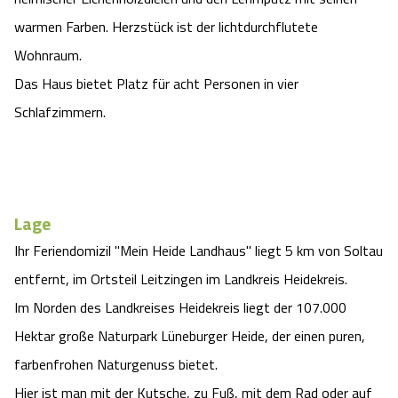
Camping
Reiten
Wildpark Lüneburger Heide
warmen Farben. Herzstück ist der lichtdurchflutete
Veranstaltungen
Shopping Celle
Wohnraum.
Urlaub auf dem Bauernhof
Kutschen
Wildpark Schwarze Berge
Das Haus bietet Platz für acht Personen in vier
Kulinarisches Celle
Schlafzimmern.
Urlaub mit Hund
Regionale Küche
Otter Zentrum
Unterkünfte Celle
Last Minute
Tiere
Wildpark Müden
Veranstaltungen & Führungen Celle
Lage
Anreise
HeideSpezialitäten
Snow World Bispingen
Ihr Feriendomizil "Mein Heide Landhaus" liegt 5 km von Soltau
Kataloge
Unterkünfte
entfernt, im Ortsteil Leitzingen im Landkreis Heidekreis.
Ralf Schumacher Kart & Bowl
Im Norden des Landkreises Heidekreis liegt der 107.000
Videos
Naturhotels
Das verrückte Haus
Hektar große Naturpark Lüneburger Heide, der einen puren,
farbenfrohen Naturgenuss bietet.
Shop
Urlaub mit Hund
Abenteuerland Trampolin-Park
Hier ist man mit der Kutsche, zu Fuß, mit dem Rad oder auf