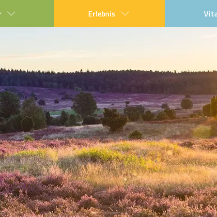
r
Erlebnis
Vit