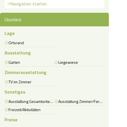
Navigation starten
Überblick
Lage
Ortsrand
Ausstattung
Garten
Liegewiese
Zimmerausstattung
TV im Zimmer
Sonstiges
Ausstattung Gesamtunterkunft
Ausstattung Zimmer/Ferienwohnung/Ferienhaus
Freizeit/Aktivitäten
Preise