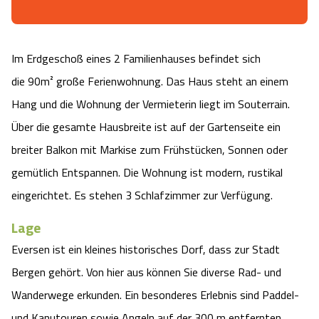
Camping
Reiten
Wildpark Lüneburger Heide
Veranstaltungen
Shopping Celle
Urlaub auf dem Bauernhof
Im Erdgeschoß eines 2 Familienhauses befindet sich
Kutschen
Wildpark Schwarze Berge
Kulinarisches Celle
die 90m² große Ferienwohnung. Das Haus steht an einem
Urlaub mit Hund
Regionale Küche
Otter Zentrum
Hang und die Wohnung der Vermieterin liegt im Souterrain.
Unterkünfte Celle
Über die gesamte Hausbreite ist auf der Gartenseite ein
Last Minute
Tiere
Wildpark Müden
Veranstaltungen & Führungen Celle
breiter Balkon mit Markise zum Frühstücken, Sonnen oder
gemütlich Entspannen. Die Wohnung ist modern, rustikal
Anreise
HeideSpezialitäten
Snow World Bispingen
eingerichtet. Es stehen 3 Schlafzimmer zur Verfügung.
Kataloge
Unterkünfte
Ralf Schumacher Kart & Bowl
Lage
Eversen ist ein kleines historisches Dorf, dass zur Stadt
Videos
Naturhotels
Das verrückte Haus
Bergen gehört. Von hier aus können Sie diverse Rad- und
Wanderwege erkunden. Ein besonderes Erlebnis sind Paddel-
Shop
Urlaub mit Hund
Abenteuerland Trampolin-Park
und Kanutouren sowie Angeln auf der 300 m entfernten