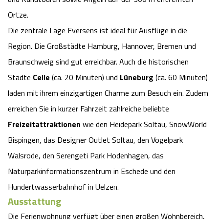
Angebote
Örtze.
Urlaub auf dem Bauernhof
Battle Kart Bispingen
Die zentrale Lage Eversens ist ideal für Ausflüge in die
Kontakt
Landschaftsführungen
Region. Die Großstädte Hamburg, Hannover, Bremen und
Adventure District Bispingen
Braunschweig sind gut erreichbar. Auch die historischen
Veranstaltungen
Unterkünfte
Städte
Celle
(ca. 20 Minuten) und
Lüneburg
(ca. 60 Minuten)
laden mit ihrem einzigartigen Charme zum Besuch ein. Zudem
Ausflugsziele
erreichen Sie in kurzer Fahrzeit zahlreiche beliebte
Freizeitattraktionen
wie den Heidepark Soltau, SnowWorld
Bispingen, das Designer Outlet Soltau, den Vogelpark
Walsrode, den Serengeti Park Hodenhagen, das
Naturparkinformationszentrum in Eschede und den
Hundertwasserbahnhof in Uelzen.
Ausstattung
Die Ferienwohnung verfügt über einen großen Wohnbereich,