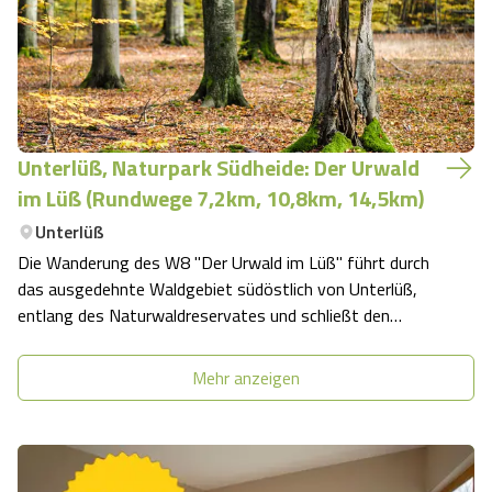
Unterlüß, Naturpark Südheide: Der Urwald
im Lüß (Rundwege 7,2km, 10,8km, 14,5km)
Unterlüß
Die Wanderung des W8 "Der Urwald im Lüß" führt durch
das ausgedehnte Waldgebiet südöstlich von Unterlüß,
entlang des Naturwaldreservates und schließt den
Walderlebnispfad „Der Urwald im Lüß“ der Gemeinde
Unterlüß ein. Außerdem geht es zum Lüßberg, der mit
Mehr anzeigen
130 Metern die höchste Erhebung im Naturpar…