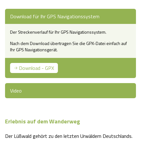
Camping
Reiten
Wildpark Lüneburger Heide
Veranstaltungen
Shopping Celle
Download für Ihr GPS Navigationssystem
Urlaub auf dem Bauernhof
Kutschen
Wildpark Schwarze Berge
Kulinarisches Celle
Der Streckenverlauf für Ihr GPS Navigationssystem.
Urlaub mit Hund
Nach dem Download übertragen Sie die GPX-Datei einfach auf
Regionale Küche
Otter Zentrum
Unterkünfte Celle
Ihr GPS Navigationsgerät.
Last Minute
Tiere
Wildpark Müden
Veranstaltungen & Führungen Celle
Download - GPX
Anreise
HeideSpezialitäten
Snow World Bispingen
Video
Kataloge
Unterkünfte
Ralf Schumacher Kart & Bowl
Videos
Naturhotels
Das verrückte Haus
Erlebnis auf dem Wanderweg
Shop
Urlaub mit Hund
Abenteuerland Trampolin-Park
Der Lüßwald gehört zu den letzten Urwäldern Deutschlands.