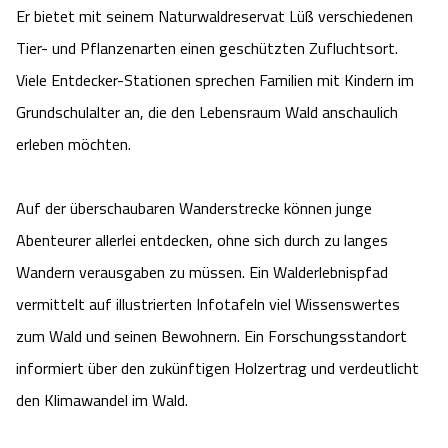
Er bietet mit seinem Naturwaldreservat Lüß verschiedenen
Angebote
Urlaub auf dem Bauernhof
Battle Kart Bispingen
Tier- und Pflanzenarten einen geschützten Zufluchtsort.
Viele Entdecker-Stationen sprechen Familien mit Kindern im
Kontakt
Landschaftsführungen
Adventure District Bispingen
Grundschulalter an, die den Lebensraum Wald anschaulich
erleben möchten.
Veranstaltungen
Unterkünfte
Auf der überschaubaren Wanderstrecke können junge
Ausflugsziele
Abenteurer allerlei entdecken, ohne sich durch zu langes
Wandern verausgaben zu müssen. Ein Walderlebnispfad
vermittelt auf illustrierten Infotafeln viel Wissenswertes
zum Wald und seinen Bewohnern. Ein Forschungsstandort
informiert über den zukünftigen Holzertrag und verdeutlicht
den Klimawandel im Wald.