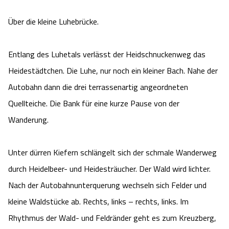
Angebote
Urlaub auf dem Bauernhof
Battle Kart Bispingen
Über die kleine Luhebrücke.
Kontakt
Landschaftsführungen
Adventure District Bispingen
Entlang des Luhetals verlässt der Heidschnuckenweg das
Heidestädtchen. Die Luhe, nur noch ein kleiner Bach. Nahe der
Veranstaltungen
Unterkünfte
Autobahn dann die drei terrassenartig angeordneten
Quellteiche. Die Bank für eine kurze Pause von der
Ausflugsziele
Wanderung.
Unter dürren Kiefern schlängelt sich der schmale Wanderweg
durch Heidelbeer- und Heidesträucher. Der Wald wird lichter.
Nach der Autobahnunterquerung wechseln sich Felder und
kleine Waldstücke ab. Rechts, links – rechts, links. Im
Rhythmus der Wald- und Feldränder geht es zum Kreuzberg,