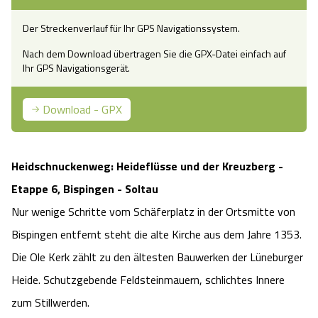
Camping
Reiten
Wildpark Lüneburger Heide
Veranstaltungen
Shopping Celle
Der Streckenverlauf für Ihr GPS Navigationssystem.
Nach dem Download übertragen Sie die GPX-Datei einfach auf
Urlaub auf dem Bauernhof
Kutschen
Wildpark Schwarze Berge
Kulinarisches Celle
Ihr GPS Navigationsgerät.
Urlaub mit Hund
Regionale Küche
Otter Zentrum
Unterkünfte Celle
Download - GPX
Last Minute
Tiere
Wildpark Müden
Veranstaltungen & Führungen Celle
Heidschnuckenweg: Heideflüsse und der Kreuzberg -
Anreise
HeideSpezialitäten
Snow World Bispingen
Etappe 6, Bispingen - Soltau
Nur wenige Schritte vom Schäferplatz in der Ortsmitte von
Kataloge
Unterkünfte
Ralf Schumacher Kart & Bowl
Bispingen entfernt steht die alte Kirche aus dem Jahre 1353.
Die Ole Kerk zählt zu den ältesten Bauwerken der Lüneburger
Videos
Naturhotels
Das verrückte Haus
Heide. Schutzgebende Feldsteinmauern, schlichtes Innere
Shop
Urlaub mit Hund
zum Stillwerden.
Abenteuerland Trampolin-Park