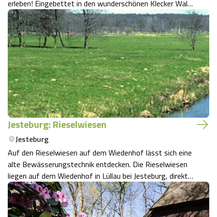
erleben! Eingebettet in den wunderschönen Klecker Wald
führt der 3,2 km lange Märchenwanderweg mit 15
interaktiven und 5 tollen Kletter- und Balance-Stationen,
bergauf und bergab durch einen idyllis…
Jesteburg: Rieselwiesen
Jesteburg
Auf den Rieselwiesen auf dem Wiedenhof lässt sich eine
alte Bewässerungstechnik entdecken. Die Rieselwiesen
liegen auf dem Wiedenhof in Lüllau bei Jesteburg, direkt
an der Seeve. Sie sind ein seltenes Denkmal einer einst in
Mitteleuropa verbreiteten Bodenkultur.