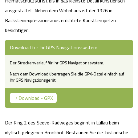
Heimatschutzstil ist bis in das kleinste Detail künstlerisch
Camping
Reiten
Wildpark Lüneburger Heide
Veranstaltungen
ausgestaltet. Neben dem Wohnhaus ist der 1926 in
Shopping Celle
Backsteinexpressionismus errichtete Kunsttempel zu
Urlaub auf dem Bauernhof
Kutschen
Wildpark Schwarze Berge
Kulinarisches Celle
besichtigen.
Urlaub mit Hund
Regionale Küche
Otter Zentrum
Unterkünfte Celle
Download für Ihr GPS Navigationssystem
Last Minute
Tiere
Wildpark Müden
Der Streckenverlauf für Ihr GPS Navigationssystem.
Veranstaltungen & Führungen Celle
Nach dem Download übertragen Sie die GPX-Datei einfach auf
Anreise
HeideSpezialitäten
Snow World Bispingen
Ihr GPS Navigationsgerät.
Kataloge
Unterkünfte
Ralf Schumacher Kart & Bowl
Download - GPX
Videos
Naturhotels
Das verrückte Haus
Der Ring 2 des Seeve-Radweges beginnt in Lüllau beim
Shop
Urlaub mit Hund
Abenteuerland Trampolin-Park
idyllisch gelegenen Brookhof. Bestaunen Sie die historische