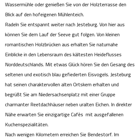
Wassermühle oder genießen Sie von der Holzterrasse den
Angebote
Urlaub auf dem Bauernhof
Battle Kart Bispingen
Blick auf den hofeigenen Mühlenteich.
Radeln Sie entspannt weiter nach Jesteburg. Von hier aus
Kontakt
Landschaftsführungen
Adventure District Bispingen
können Sie dem Lauf der Seeve gut folgen. Von kleinen
romantischen Holzbrücken aus erhalten Sie naturnahe
Veranstaltungen
Unterkünfte
Einblicke in den Lebensraum des kältesten Heideflusses
Norddeutschlands. Mit etwas Glück hören Sie den Gesang des
Ausflugsziele
seltenen und exotisch blau gefiederten Eisvogels. Jesteburg
hat seinen charaktervollen alten Ortskern erhalten und
begrüßt Sie am Niedersachsenplatz mit einer Gruppe
charmanter Reetdachhäuser neben uralten Eichen. In direkter
Nähe erwarten Sie einzigartige Cafès mit ausgefallenen
Kuchenspezialitäten.
Nach wenigen Kilometern erreichen Sie Bendestorf. Im