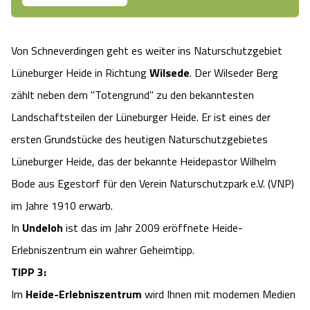
Camping
Reiten
Wildpark Lüneburger Heide
Veranstaltungen
Shopping Celle
Von Schneverdingen geht es weiter ins Naturschutzgebiet
Urlaub auf dem Bauernhof
Kutschen
Wildpark Schwarze Berge
Kulinarisches Celle
Lüneburger Heide in Richtung
Wilsede
. Der Wilseder Berg
Urlaub mit Hund
zählt neben dem "Totengrund" zu den bekanntesten
Regionale Küche
Otter Zentrum
Unterkünfte Celle
Landschaftsteilen der Lüneburger Heide. Er ist eines der
Last Minute
Tiere
Wildpark Müden
ersten Grundstücke des heutigen Naturschutzgebietes
Veranstaltungen & Führungen Celle
Lüneburger Heide, das der bekannte Heidepastor Wilhelm
Anreise
HeideSpezialitäten
Snow World Bispingen
Bode aus Egestorf für den Verein Naturschutzpark e.V. (VNP)
im Jahre 1910 erwarb.
Kataloge
Unterkünfte
Ralf Schumacher Kart & Bowl
In
Undeloh
ist das im Jahr 2009 eröffnete Heide-
Erlebniszentrum ein wahrer Geheimtipp.
Videos
Naturhotels
Das verrückte Haus
TIPP 3:
Shop
Urlaub mit Hund
Im
Heide-Erlebniszentrum
wird Ihnen mit modernen Medien
Abenteuerland Trampolin-Park