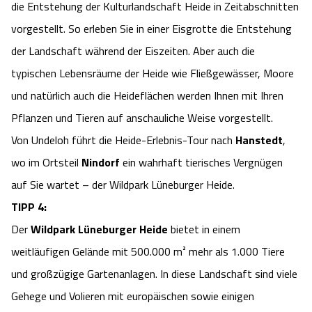
die Entstehung der Kulturlandschaft Heide in Zeitabschnitten
Angebote
Urlaub auf dem Bauernhof
Battle Kart Bispingen
vorgestellt. So erleben Sie in einer Eisgrotte die Entstehung
der Landschaft während der Eiszeiten. Aber auch die
Kontakt
Landschaftsführungen
Adventure District Bispingen
typischen Lebensräume der Heide wie Fließgewässer, Moore
und natürlich auch die Heideflächen werden Ihnen mit Ihren
Veranstaltungen
Unterkünfte
Pflanzen und Tieren auf anschauliche Weise vorgestellt.
Von Undeloh führt die Heide-Erlebnis-Tour nach
Hanstedt
,
Ausflugsziele
wo im Ortsteil
Nindorf
ein wahrhaft tierisches Vergnügen
auf Sie wartet – der Wildpark Lüneburger Heide.
TIPP 4:
Der
Wildpark Lüneburger Heide
bietet in einem
weitläufigen Gelände mit 500.000 m² mehr als 1.000 Tiere
und großzügige Gartenanlagen. In diese Landschaft sind viele
Gehege und Volieren mit europäischen sowie einigen