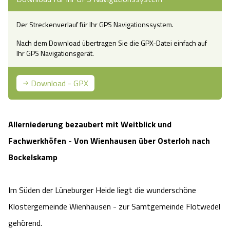
Camping
Reiten
Wildpark Lüneburger Heide
Veranstaltungen
Shopping Celle
Der Streckenverlauf für Ihr GPS Navigationssystem.
Urlaub auf dem Bauernhof
Kutschen
Nach dem Download übertragen Sie die GPX-Datei einfach auf
Wildpark Schwarze Berge
Kulinarisches Celle
Ihr GPS Navigationsgerät.
Urlaub mit Hund
Regionale Küche
Otter Zentrum
Unterkünfte Celle
Download - GPX
Last Minute
Tiere
Wildpark Müden
Veranstaltungen & Führungen Celle
Allerniederung bezaubert mit Weitblick und
Anreise
HeideSpezialitäten
Snow World Bispingen
Fachwerkhöfen - Von Wienhausen über Osterloh nach
Bockelskamp
Kataloge
Unterkünfte
Ralf Schumacher Kart & Bowl
Videos
Naturhotels
Im Süden der Lüneburger Heide liegt die wunderschöne
Das verrückte Haus
Klostergemeinde Wienhausen - zur Samtgemeinde Flotwedel
Shop
Urlaub mit Hund
Abenteuerland Trampolin-Park
gehörend.