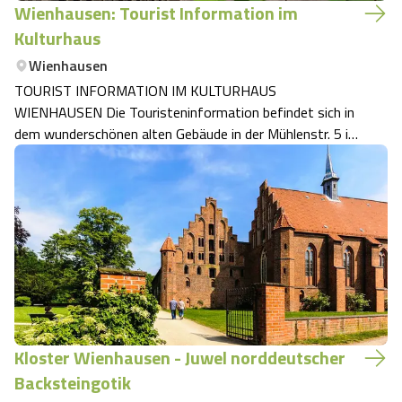
Wienhausen: Tourist Information im
Kulturhaus
Wienhausen
TOURIST INFORMATION IM KULTURHAUS
WIENHAUSEN Die Touristeninformation befindet sich in
dem wunderschönen alten Gebäude in der Mühlenstr. 5 in
Wienhausen. Hier bekommen Sie Auskünfte,
Informationen und Hilfe. Die Besucher erhalten Hinweise
zu Veranstaltungen sowie Prospektmaterialien.
Selbstverstän…
Kloster Wienhausen - Juwel norddeutscher
Backsteingotik