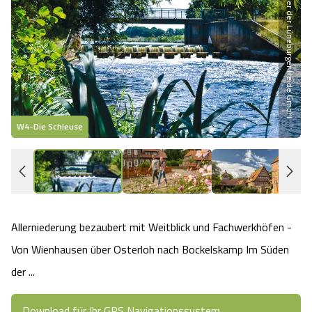
Partner der Lüneburger Heide GmbH
Heideflächen
Naturpark Südheide
Quad Bahn Bispingen
Thermen
Die Hansestadt Lüneburg
Hoher Kontrast Modus:
Freizeitparks
Naturerlebnis im Frühling
Kletterparks
Vegan, Fasten & Co.
Sehenswürdigkeiten Lüneburg
A
A
Schriftgröße:
A
Vital Urlaub
Naturerlebnis im Sommer
Designer Outlet Soltau
Gesund & Fit
Shopping Lüneburg
W4-Die Schleuse
S
Städte
Naturerlebnis im Herbst
Abenteuerlabyrinth
Balance
Kulinarisches Lüneburg
Hotels
Naturerlebnis im Winter
Heide Himmel Baumwipfelpfad
Wellness-Kurzurlaub
Unterkünfte Lüneburg
Ferienwohnungen
Ausflugsziele
Adventure Schnucken Golf
Wellness-Unterkünfte
Veranstaltungen & Führungen Lüneburg
Allerniederung bezaubert mit Weitblick und Fachwerkhöfen -
Ferienhäuser
Von Wienhausen über Osterloh nach Bockelskamp Im Süden
Wandern
Serengeti Park
Hotels mit Schwimmbad
Die Residenzstadt Celle
der ...
Pensionen
Fahrrad Urlaub
Weltvogelpark Walsrode
THERMEplus® Unterkünfte
Sehenswürdigkeiten Celle
Download für Ihr GPS Navigationssystem