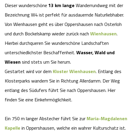
Dieser wunderschöne
13 km lange
Wanderrundweg mit der
Angebote
Urlaub auf dem Bauernhof
Battle Kart Bispingen
Bezeichnung W4 ist perfekt für ausdauernde Naturliebhaber.
Von Wienhausen geht es über Oppershausen nach Osterloh
Kontakt
Landschaftsführungen
Adventure District Bispingen
und durch Bockelskamp wieder zurück nach
Wienhausen
.
Hierbei durchqueren Sie wunderschöne Landschaften
Veranstaltungen
Unterkünfte
unterschiedlichster Beschaffenheit.
Wasser, Wald und
Ausflugsziele
Wiesen
sind stets um Sie herum.
Gestartet wird vor dem
Kloster Wienhausen
. Entlang des
Klosterparks wandern Sie in Richtung Allerdamm. Der Weg
entlang des Südufers führt Sie nach Oppershausen. Hier
finden Sie eine Einkehrmöglichkeit.
Ein 750 m langer Abstecher führt Sie zur
Maria-Magdalenen
Kapelle
in Oppershausen, welche ein wahrer Kulturschatz ist.