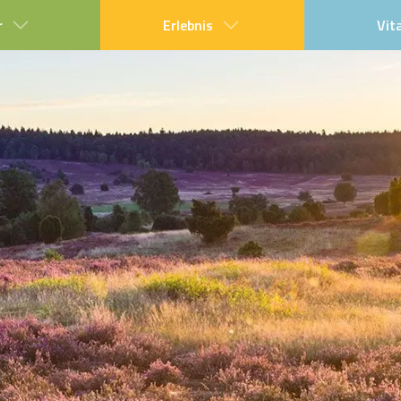
r
Erlebnis
Vit