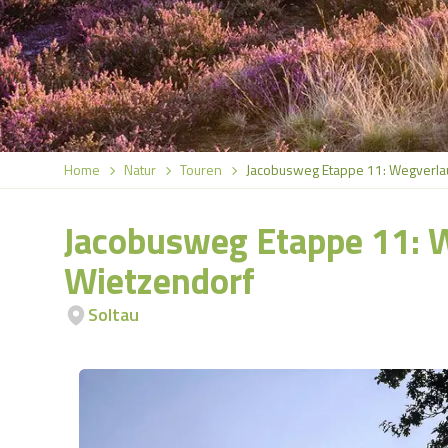
Home
Natur
Touren
Jacobusweg Etappe 11: Wegverlau
Jacobusweg Etappe 11: W
Wietzendorf
Soltau