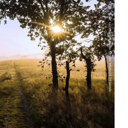
©
Lüneburger Heide GmbH/ MARKUS TIEMANN
Jac