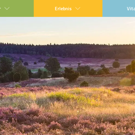
r
Erlebnis
Vit