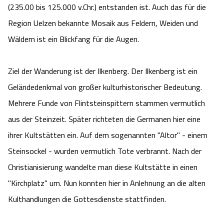
(235.00 bis 125.000 v.Chr.) entstanden ist. Auch das für die
Angebote
Urlaub auf dem Bauernhof
Battle Kart Bispingen
Region Uelzen bekannte Mosaik aus Feldern, Weiden und
Wäldern ist ein Blickfang für die Augen.
Kontakt
Landschaftsführungen
Adventure District Bispingen
Ziel der Wanderung ist der Ilkenberg. Der Ilkenberg ist ein
Veranstaltungen
Unterkünfte
Geländedenkmal von großer kulturhistorischer Bedeutung.
Mehrere Funde von Flintsteinspittern stammen vermutlich
Ausflugsziele
aus der Steinzeit. Später richteten die Germanen hier eine
ihrer Kultstätten ein. Auf dem sogenannten "Altor" - einem
Steinsockel - wurden vermutlich Tote verbrannt. Nach der
Christianisierung wandelte man diese Kultstätte in einen
"Kirchplatz" um. Nun konnten hier in Anlehnung an die alten
Kulthandlungen die Gottesdienste stattfinden.