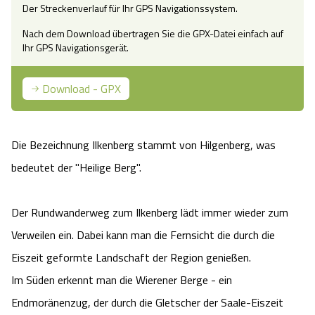
Der Streckenverlauf für Ihr GPS Navigationssystem.
Camping
Reiten
Wildpark Lüneburger Heide
Veranstaltungen
Shopping Celle
Nach dem Download übertragen Sie die GPX-Datei einfach auf
Ihr GPS Navigationsgerät.
Urlaub auf dem Bauernhof
Kutschen
Wildpark Schwarze Berge
Kulinarisches Celle
Download - GPX
Urlaub mit Hund
Regionale Küche
Otter Zentrum
Unterkünfte Celle
Last Minute
Tiere
Wildpark Müden
Die Bezeichnung Ilkenberg stammt von Hilgenberg, was
Veranstaltungen & Führungen Celle
bedeutet der "Heilige Berg".
Anreise
HeideSpezialitäten
Snow World Bispingen
Der Rundwanderweg zum Ilkenberg lädt immer wieder zum
Kataloge
Unterkünfte
Ralf Schumacher Kart & Bowl
Verweilen ein. Dabei kann man die Fernsicht die durch die
Videos
Eiszeit geformte Landschaft der Region genießen.
Naturhotels
Das verrückte Haus
Im Süden erkennt man die Wierener Berge - ein
Shop
Urlaub mit Hund
Abenteuerland Trampolin-Park
Endmoränenzug, der durch die Gletscher der Saale-Eiszeit