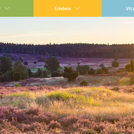
r
Erlebnis
Vit