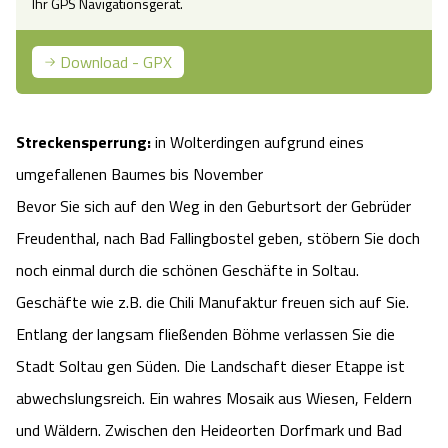
Ihr GPS Navigationsgerät.
Camping
Reiten
Wildpark Lüneburger Heide
Veranstaltungen
Shopping Celle
Download - GPX
Urlaub auf dem Bauernhof
Kutschen
Wildpark Schwarze Berge
Kulinarisches Celle
Urlaub mit Hund
Regionale Küche
Streckensperrung:
in Wolterdingen aufgrund eines
Otter Zentrum
Unterkünfte Celle
umgefallenen Baumes bis November
Last Minute
Tiere
Wildpark Müden
Bevor Sie sich auf den Weg in den Geburtsort der Gebrüder
Veranstaltungen & Führungen Celle
Freudenthal, nach Bad Fallingbostel geben, stöbern Sie doch
Anreise
HeideSpezialitäten
Snow World Bispingen
noch einmal durch die schönen Geschäfte in Soltau.
Geschäfte wie z.B. die Chili Manufaktur freuen sich auf Sie.
Kataloge
Unterkünfte
Ralf Schumacher Kart & Bowl
Entlang der langsam fließenden Böhme verlassen Sie die
Videos
Stadt Soltau gen Süden. Die Landschaft dieser Etappe ist
Naturhotels
Das verrückte Haus
abwechslungsreich. Ein wahres Mosaik aus Wiesen, Feldern
Shop
Urlaub mit Hund
Abenteuerland Trampolin-Park
und Wäldern. Zwischen den Heideorten Dorfmark und Bad