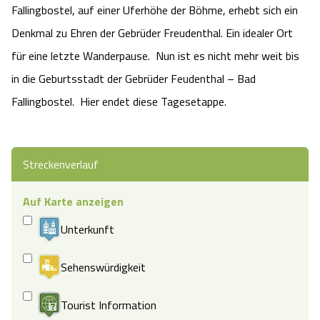
Fallingbostel, auf einer Uferhöhe der Böhme, erhebt sich ein
Angebote
Urlaub auf dem Bauernhof
Battle Kart Bispingen
Denkmal zu Ehren der Gebrüder Freudenthal. Ein idealer Ort
für eine letzte Wanderpause. Nun ist es nicht mehr weit bis
Kontakt
Landschaftsführungen
Adventure District Bispingen
in die Geburtsstadt der Gebrüder Feudenthal – Bad
Fallingbostel. Hier endet diese Tagesetappe.
Veranstaltungen
Unterkünfte
Ausflugsziele
Streckenverlauf
Auf Karte anzeigen
Unterkunft
Sehenswürdigkeit
Tourist Information