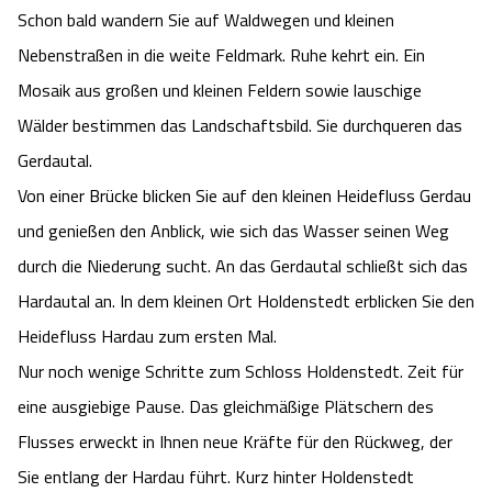
Schon bald wandern Sie auf Waldwegen und kleinen
Angebote
Urlaub auf dem Bauernhof
Battle Kart Bispingen
Nebenstraßen in die weite Feldmark. Ruhe kehrt ein. Ein
Mosaik aus großen und kleinen Feldern sowie lauschige
Kontakt
Landschaftsführungen
Adventure District Bispingen
Wälder bestimmen das Landschaftsbild. Sie durchqueren das
Gerdautal.
Veranstaltungen
Unterkünfte
Von einer Brücke blicken Sie auf den kleinen Heidefluss Gerdau
Ausflugsziele
und genießen den Anblick, wie sich das Wasser seinen Weg
durch die Niederung sucht. An das Gerdautal schließt sich das
Hardautal an. In dem kleinen Ort Holdenstedt erblicken Sie den
Heidefluss Hardau zum ersten Mal.
Nur noch wenige Schritte zum Schloss Holdenstedt. Zeit für
eine ausgiebige Pause. Das gleichmäßige Plätschern des
Flusses erweckt in Ihnen neue Kräfte für den Rückweg, der
Sie entlang der Hardau führt. Kurz hinter Holdenstedt