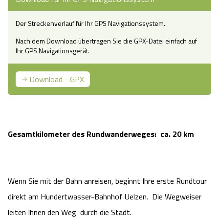
Camping
Reiten
Wildpark Lüneburger Heide
Veranstaltungen
Shopping Celle
Der Streckenverlauf für Ihr GPS Navigationssystem.
Urlaub auf dem Bauernhof
Kutschen
Nach dem Download übertragen Sie die GPX-Datei einfach auf
Wildpark Schwarze Berge
Kulinarisches Celle
Ihr GPS Navigationsgerät.
Urlaub mit Hund
Regionale Küche
Otter Zentrum
Unterkünfte Celle
Download - GPX
Last Minute
Tiere
Wildpark Müden
Veranstaltungen & Führungen Celle
Anreise
HeideSpezialitäten
Snow World Bispingen
Gesamtkilometer des Rundwanderweges: ca. 20 km
Kataloge
Unterkünfte
Ralf Schumacher Kart & Bowl
Videos
Naturhotels
Wenn Sie mit der Bahn anreisen, beginnt Ihre erste Rundtour
Das verrückte Haus
direkt am Hundertwasser-Bahnhof Uelzen. Die Wegweiser
Shop
Urlaub mit Hund
Abenteuerland Trampolin-Park
leiten Ihnen den Weg durch die Stadt.