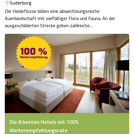
Suderburg
Die Heideflüsse bilden eine abwechslungsreiche
Auenlandschaft mit vielfältiger Flora und Fauna. An der
ausgeschilderten Strecke geben zahlreiche
Informationstafeln Auskunft über die Tier- und
Pflanzenwelt, Besonderheiten der Region sowie die
verschiedensten Arten der Nutzung des Wassers durch
den…
Die 8 besten Hotels mit 100%
Weiterempfehlungsrate