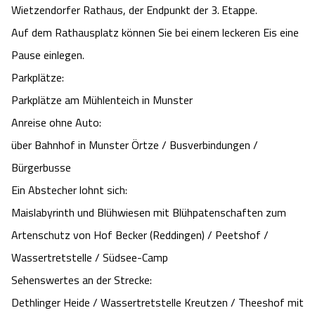
Wietzendorfer Rathaus, der Endpunkt der 3. Etappe.
Angebote
Urlaub auf dem Bauernhof
Battle Kart Bispingen
Auf dem Rathausplatz können Sie bei einem leckeren Eis eine
Pause einlegen.
Kontakt
Landschaftsführungen
Adventure District Bispingen
Parkplätze:
Parkplätze am Mühlenteich in Munster
Veranstaltungen
Unterkünfte
Anreise ohne Auto:
über Bahnhof in Munster Örtze / Busverbindungen /
Ausflugsziele
Bürgerbusse
Ein Abstecher lohnt sich:
Maislabyrinth und Blühwiesen mit Blühpatenschaften zum
Artenschutz von Hof Becker (Reddingen) / Peetshof /
Wassertretstelle / Südsee-Camp
Sehenswertes an der Strecke:
Dethlinger Heide / Wassertretstelle Kreutzen / Theeshof mit