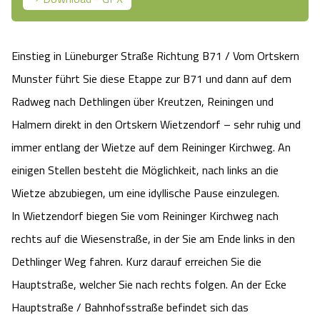
Camping
Reiten
Wildpark Lüneburger Heide
Veranstaltungen
Shopping Celle
Einstieg in Lüneburger Straße Richtung B71 / Vom Ortskern
Urlaub auf dem Bauernhof
Kutschen
Wildpark Schwarze Berge
Kulinarisches Celle
Munster führt Sie diese Etappe zur B71 und dann auf dem
Urlaub mit Hund
Regionale Küche
Radweg nach Dethlingen über Kreutzen, Reiningen und
Otter Zentrum
Unterkünfte Celle
Halmern direkt in den Ortskern Wietzendorf – sehr ruhig und
Last Minute
Tiere
Wildpark Müden
immer entlang der Wietze auf dem Reininger Kirchweg. An
Veranstaltungen & Führungen Celle
einigen Stellen besteht die Möglichkeit, nach links an die
Anreise
HeideSpezialitäten
Snow World Bispingen
Wietze abzubiegen, um eine idyllische Pause einzulegen.
In Wietzendorf biegen Sie vom Reininger Kirchweg nach
Kataloge
Unterkünfte
Ralf Schumacher Kart & Bowl
rechts auf die Wiesenstraße, in der Sie am Ende links in den
Videos
Dethlinger Weg fahren. Kurz darauf erreichen Sie die
Naturhotels
Das verrückte Haus
Hauptstraße, welcher Sie nach rechts folgen. An der Ecke
Shop
Urlaub mit Hund
Abenteuerland Trampolin-Park
Hauptstraße / Bahnhofsstraße befindet sich das