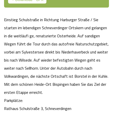
Camping
Reiten
Wildpark Lüneburger Heide
Veranstaltungen
Shopping Celle
Einstieg Schulstraße in Richtung Harburger Straße / Sie
Urlaub auf dem Bauernhof
Kutschen
Wildpark Schwarze Berge
Kulinarisches Celle
starten im lebendigen Schneverdinger Ortskern und gelangen
Urlaub mit Hund
Regionale Küche
in die weitläufi ge, renaturierte Osterheide. Auf sandigen
Otter Zentrum
Unterkünfte Celle
Wegen führt die Tour durch das autofreie Naturschutzgebiet,
Last Minute
Tiere
Wildpark Müden
vorbei am Sylvestersee direkt bis Niederhaverbeck und weiter
Veranstaltungen & Führungen Celle
bis nach Wilsede. Auf wieder befestigten Wegen geht es
Anreise
HeideSpezialitäten
Snow World Bispingen
weiter nach Sellhorn. Unter der Autobahn durch nach
Volkwardingen, die nächste Ortschaft ist Borstel in der Kuhle.
Kataloge
Unterkünfte
Ralf Schumacher Kart & Bowl
Mit dem schönen Heide-Ort Bispingen haben Sie das Ziel der
Videos
ersten Etappe erreicht.
Naturhotels
Das verrückte Haus
Parkplätze:
Shop
Urlaub mit Hund
Abenteuerland Trampolin-Park
Rathaus Schulstraße 3, Schneverdingen