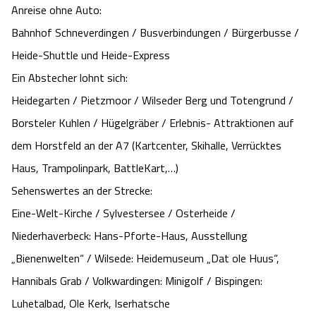
Anreise ohne Auto:
Angebote
Urlaub auf dem Bauernhof
Battle Kart Bispingen
Bahnhof Schneverdingen / Busverbindungen / Bürgerbusse /
Heide-Shuttle und Heide-Express
Kontakt
Landschaftsführungen
Adventure District Bispingen
Ein Abstecher lohnt sich:
Heidegarten / Pietzmoor / Wilseder Berg und Totengrund /
Veranstaltungen
Unterkünfte
Borsteler Kuhlen / Hügelgräber / Erlebnis- Attraktionen auf
dem Horstfeld an der A7 (Kartcenter, Skihalle, Verrücktes
Ausflugsziele
Haus, Trampolinpark, BattleKart,…)
Sehenswertes an der Strecke:
Eine-Welt-Kirche / Sylvestersee / Osterheide /
Niederhaverbeck: Hans-Pforte-Haus, Ausstellung
„Bienenwelten“ / Wilsede: Heidemuseum „Dat ole Huus“,
Hannibals Grab / Volkwardingen: Minigolf / Bispingen:
Luhetalbad, Ole Kerk, Iserhatsche