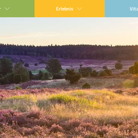
r
Erlebnis
Vit