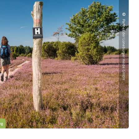
©
Partner der Lüneburger Heide GmbH
pg