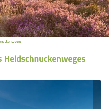
chnuckenweges
es Heidschnuckenweges