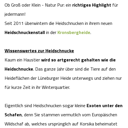
Ob Groß oder Klein - Natur Pur: ein
richtiges Highlight
für
Angebote
Urlaub auf dem Bauernhof
Battle Kart Bispingen
jedermann!
Seit 2011 überwintern die Heidschnucken in ihrem neuen
Kontakt
Landschaftsführungen
Adventure District Bispingen
Heidschnuckenstall
in der
Kronsbergheide
.
Veranstaltungen
Unterkünfte
Wissenswertes zur Heidschnucke
Ausflugsziele
Kaum ein Haustier
wird so artgerecht gehalten wie die
Heidschnucke
. Das ganze Jahr über sind die Tiere auf den
Heideflächen der Lüneburger Heide unterwegs und ziehen nur
für kurze Zeit in ihr Winterquartier.
Eigentlich sind Heidschnucken sogar kleine
Exoten unter den
Schafen
, denn Sie stammen vermutlich vom Europäischen
Wildschaf ab, welches ursprünglich auf Korsika beheimatet