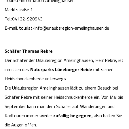
Tourist-Information Amelinghausen
Camping
Reiten
Wildpark Lüneburger Heide
Marktstraße 1
Veranstaltungen
Shopping Celle
Tel.:04132-920943
Urlaub auf dem Bauernhof
Kutschen
Wildpark Schwarze Berge
Kulinarisches Celle
E-mail: tourist-info@urlaubsregion-amelinghausen.de
Urlaub mit Hund
Regionale Küche
Otter Zentrum
Unterkünfte Celle
Schäfer Thomas Rebre
Last Minute
Tiere
Wildpark Müden
Veranstaltungen & Führungen Celle
Der Schäfer der Urlaubsregion Amelinghausen, Herr Rebre, ist
inmitten des
Naturparks Lüneburger Heide
mit seiner
Anreise
HeideSpezialitäten
Snow World Bispingen
Heidschnuckenherde unterwegs.
Die Urlaubsregion Amelinghausen lädt zu einem Besuch bei
Kataloge
Unterkünfte
Ralf Schumacher Kart & Bowl
Schäfer Rebre mit seiner Heidschnuckenherde ein. Von Mai bis
Videos
Naturhotels
September kann man dem Schäfer auf Wanderungen und
Das verrückte Haus
Radtouren immer wieder
zufällig begegnen,
also halten Sie
Shop
Urlaub mit Hund
Abenteuerland Trampolin-Park
die Augen offen.