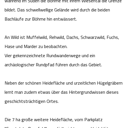
während im Süden die Böhme mit ihrem Wiesental die Grenze
Angebote
Urlaub auf dem Bauernhof
bildet. Das schwellwellige Gelände wird durch die beiden
Battle Kart Bispingen
Bachläufe zur Böhme hin entwässert.
Kontakt
Landschaftsführungen
Adventure District Bispingen
An Wild ist Muffelwild, Rehwild, Dachs, Schwarzwild, Fuchs,
Veranstaltungen
Unterkünfte
Hase und Marder zu beobachten.
Vier gekennzeichnete Rundwanderwege und ein
Ausflugsziele
archäologischer Rundpfad führen durch das Gebiet.
Neben der schönen Heidefläche und urzeitlichen Hügelgräbern
lernt man zudem etwas über das Hintergrundwissen dieses
geschichtsträchtigen Ortes.
Die 7 ha große weitere Heidefläche, vom Parkplatz