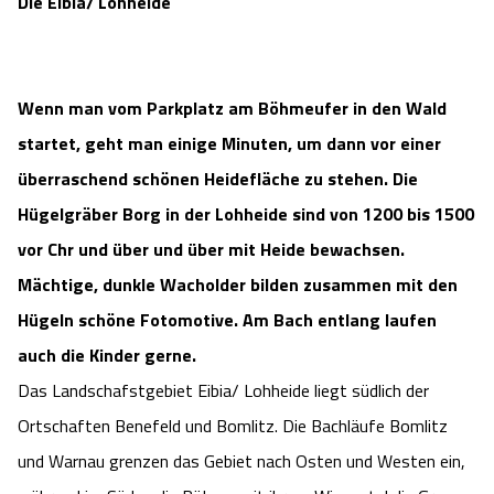
Die Eibia/ Lohheide
Camping
Reiten
Wildpark Lüneburger Heide
Veranstaltungen
Shopping Celle
Urlaub auf dem Bauernhof
Kutschen
Wildpark Schwarze Berge
Kulinarisches Celle
Wenn man vom Parkplatz am Böhmeufer in den Wald
startet, geht man einige Minuten, um dann vor einer
Urlaub mit Hund
Regionale Küche
Otter Zentrum
Unterkünfte Celle
überraschend schönen Heidefläche zu stehen. Die
Last Minute
Hügelgräber Borg in der Lohheide sind von 1200 bis 1500
Tiere
Wildpark Müden
Veranstaltungen & Führungen Celle
vor Chr und über und über mit Heide bewachsen.
Anreise
HeideSpezialitäten
Snow World Bispingen
Mächtige, dunkle Wacholder bilden zusammen mit den
Hügeln schöne Fotomotive. Am Bach entlang laufen
Kataloge
Unterkünfte
Ralf Schumacher Kart & Bowl
auch die Kinder gerne.
Das Landschafstgebiet Eibia/ Lohheide liegt südlich der
Videos
Naturhotels
Das verrückte Haus
Ortschaften Benefeld und Bomlitz. Die Bachläufe Bomlitz
und Warnau grenzen das Gebiet nach Osten und Westen ein,
Shop
Urlaub mit Hund
Abenteuerland Trampolin-Park