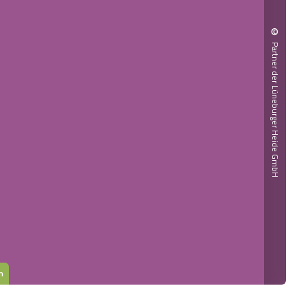
©
Partner der Lüneburger Heide GmbH
n