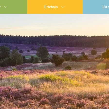
r
Erlebnis
Vit