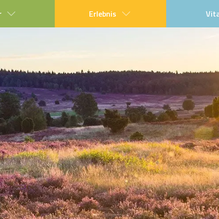
r
Erlebnis
Vit