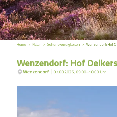
Home
Natur
Sehenswürdigkeiten
Wenzendorf: Hof O
Wenzendorf: Hof Oelker
Wenzendorf
07.08.2026, 09:00–18:00 Uhr