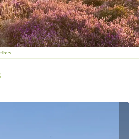
elkers
s