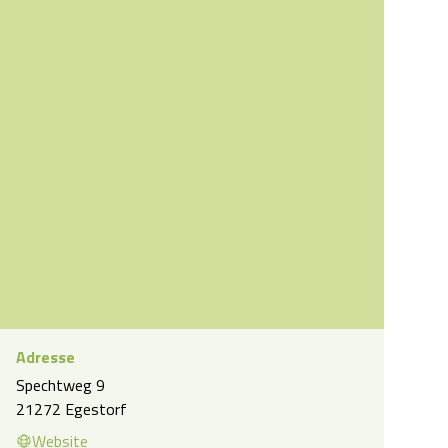
Adresse
Blaubeermarmelade- der Klassiker von natur
Spechtweg 9
verliebt
21272 Egestorf
Website