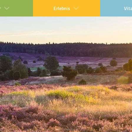
r
Erlebnis
Vit