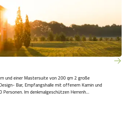
. Design- Bar, Empfangshalle mit offenem Kamin und
umlaufender Galerie. Terrassen- und Gartenanlage für 100 Personen. Im denkmalgeschützen Herrenh…