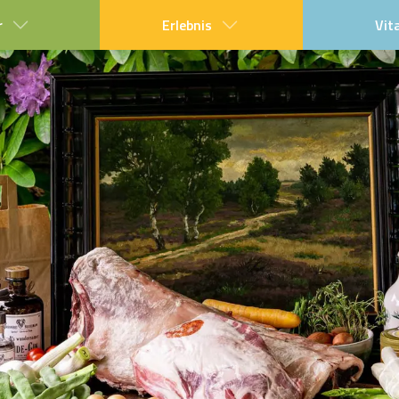
r
Erlebnis
Vit