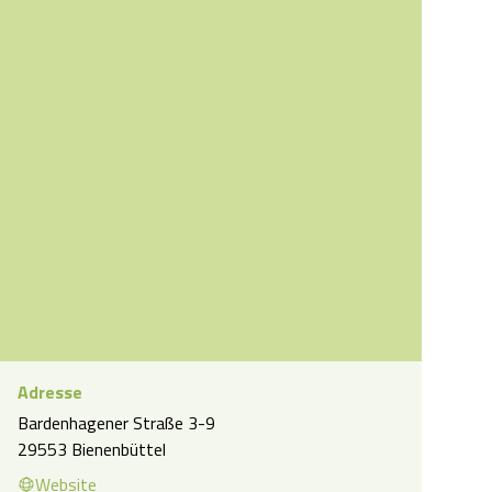
Adresse
Bardenhagener Straße 3-9
traum Restaurant GUT Evening
29553 Bienenbüttel
Website