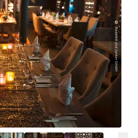
©
Redeleit und Junker GmbH
Gas