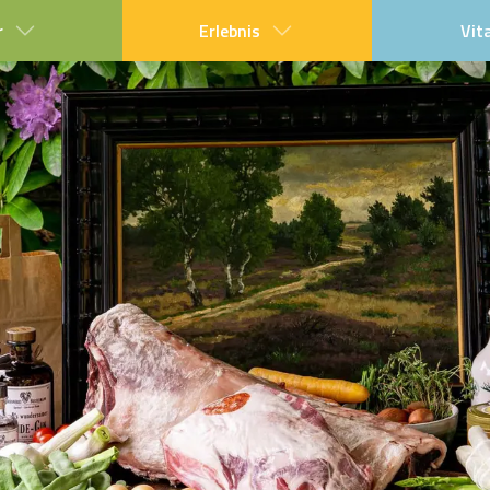
r
Erlebnis
Vit