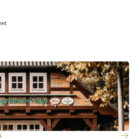
zeit
G