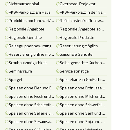
Nichtraucherlokal
Overhead-Projektor
PKW-Parkplatz am Haus
PKW-Parkplatz in der Nähe (öffentlich, max. 500 Meter)
Produkte vom Landwirt/Direktvermarkter
Refill (kostenfrei Trinkwasser)
Regionale Angebote
Regionale Angebote sonstige
Regionale Gerichte
Regionale Produkte
Reisegruppenbewirtung
Reservierung möglich
Reservierung online möglich
Saisonale Gerichte
Schuhputzmöglichkeit
Selbstgemachte Kuchen bzw. Torten
Seminarraum
Service sonstige
Spargel
Speisekarte in Großschrift, Brailleschrift oder mit Bildern der Speisen
Speisen ohne Eier und Eiererzeugnisse
Speisen ohne Erdnüsse und Erdnusserzeugnisse
Speisen ohne Fisch und Fischerzeugnisse
Speisen ohne Milch und Milcherzeugnisse (einschließlich Laktose)
Speisen ohne Schalenfrüchte, namentlich Mandel, Haselnuss, Walnuss, Kaschunuss, Pecannuss, Paranuss, Pistazie, Macadamianuss/Queenslandnuss sowie daraus hergestellte Erzeugnisse
Speisen ohne Schwefeldioxid und Sulfite (bei einer Konzentration von mind. 10 mg/kg oder Liter)
Speisen ohne Sellerie und Sellerieerzeugnisse
Speisen ohne Senf und Senferzeugnisse
Speisen ohne Sesamsamen und Sesamsamenerzeugnisse
Speisen ohne Soja und Sojaerzeugnisse
Speisen ohne Süßlupinen und Süßlupinenerzeugnisse
Speisen ohne Weichtiere (Mollusken, Schnecken, Tintenfische, Muscheln und Austern) und Weichtiererzeugnisse