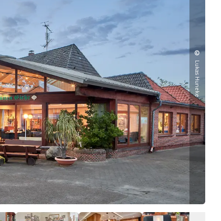
©
Lukas Huneke
Akze