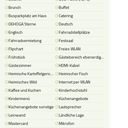
Brunch
Buffet
Busparkplatz am Haus
Catering
DEHOGA Sterne
Deutsch
Englisch
Fahrradstellplätze
Fahrradvermietung
Festsaal
Flipchart
Freies WLAN
Frühstück
Gästebereich ebenerdig zugänglich (ggf. über Aufzug/Rampen)
Gästezimmer
HDMI-Kabel
Heimische Kartoffelgerichte
Heimischer Fisch
Heimisches Wild
Internet per WLAN
Kaffee und Kuchen
Kinderhochstuhl
Kindermenü
Küchenangebote
Küchenangebote sonstige
Lautsprecher
Leinwand
Ländliche Lage
Mastercard
Mikrofon