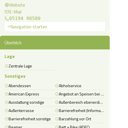
Website
E-Mail
05194 98580
Navigation starten
Überblick
Lage
Zentrale Lage
Sonstiges
Abendessen
Abholservice
American Express
Angebot an Speisen bei Allergien, Unverträglichkeiten und für spezielle Ernährung
Ausstattung sonstige
Außenbereich ebenerdig zugänglich (ggf. über Aufzug/Rampen)
Außenterrasse
Barrierefreiheit (Information)
Barrierefreiheit sonstige
Barzahlung vor Ort
Beamer
Bett + Bike (ADFC)