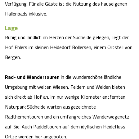
Verfügung. Für alle Gäste ist die Nutzung des hauseigenen
Angebote
Urlaub auf dem Bauernhof
Battle Kart Bispingen
Hallenbads inklusive.
Lage
Kontakt
Landschaftsführungen
Adventure District Bispingen
Ruhig und ländlich im Herzen der Südheide gelegen, liegt der
Veranstaltungen
Hof Ehlers im kleinen Heidedorf Bollersen, einem Ortsteil von
Unterkünfte
Bergen.
Ausflugsziele
Rad- und Wandertouren
in die wunderschöne ländliche
Umgebung mit weiten Wiesen, Feldern und Weiden bieten
sich direkt ab Hof an. Im nur wenige Kilometer entfernten
Naturpark Südheide warten ausgezeichnete
Radthementouren und ein umfangreiches Wanderwegenetz
auf Sie. Auch Paddeltouren auf dem idyllischen Heidefluss
Örtze werden hier angeboten.