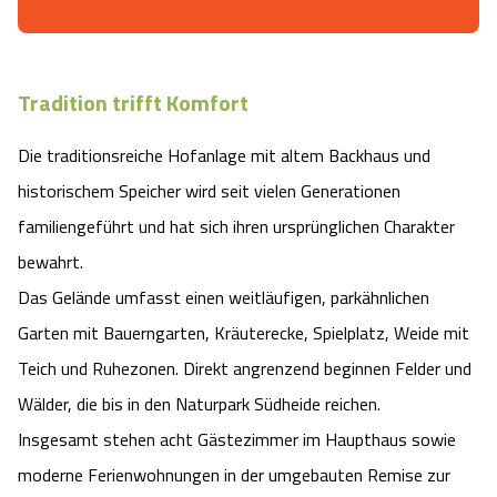
Camping
Reiten
Wildpark Lüneburger Heide
Veranstaltungen
Shopping Celle
Urlaub auf dem Bauernhof
Kutschen
Wildpark Schwarze Berge
Tradition trifft Komfort
Kulinarisches Celle
Urlaub mit Hund
Die traditionsreiche Hofanlage mit altem Backhaus und
Regionale Küche
Otter Zentrum
Unterkünfte Celle
historischem Speicher wird seit vielen Generationen
Last Minute
Tiere
Wildpark Müden
familiengeführt und hat sich ihren ursprünglichen Charakter
Veranstaltungen & Führungen Celle
bewahrt.
Anreise
HeideSpezialitäten
Snow World Bispingen
Das Gelände umfasst einen weitläufigen, parkähnlichen
Garten mit Bauerngarten, Kräuterecke, Spielplatz, Weide mit
Kataloge
Unterkünfte
Ralf Schumacher Kart & Bowl
Teich und Ruhezonen. Direkt angrenzend beginnen Felder und
Wälder, die bis in den Naturpark Südheide reichen.
Videos
Naturhotels
Das verrückte Haus
Insgesamt stehen acht Gästezimmer im Haupthaus sowie
Shop
Urlaub mit Hund
moderne Ferienwohnungen in der umgebauten Remise zur
Abenteuerland Trampolin-Park