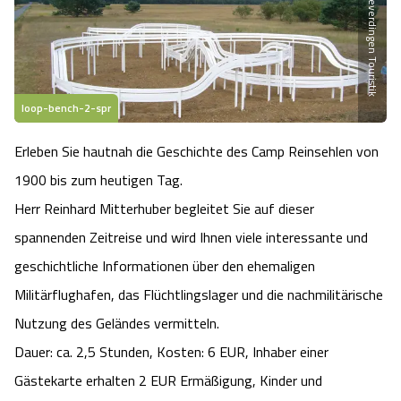
Schneverdingen Touristik
Heideflächen
Naturpark Südheide
Quad Bahn Bispingen
Thermen
Die Hansestadt Lüneburg
Hoher Kontrast Modus:
Freizeitparks
Naturerlebnis im Frühling
Kletterparks
Vegan, Fasten & Co.
Sehenswürdigkeiten Lüneburg
A
A
Schriftgröße:
A
loop-bench-2-spr
Vital Urlaub
Naturerlebnis im Sommer
Designer Outlet Soltau
Gesund & Fit
Shopping Lüneburg
Erleben Sie hautnah die Geschichte des Camp Reinsehlen von
Städte
Naturerlebnis im Herbst
Abenteuerlabyrinth
Balance
1900 bis zum heutigen Tag.
Kulinarisches Lüneburg
Herr Reinhard Mitterhuber begleitet Sie auf dieser
Hotels
Naturerlebnis im Winter
Heide Himmel Baumwipfelpfad
Wellness-Kurzurlaub
Unterkünfte Lüneburg
spannenden Zeitreise und wird Ihnen viele interessante und
geschichtliche Informationen über den ehemaligen
Ferienwohnungen
Ausflugsziele
Adventure Schnucken Golf
Wellness-Unterkünfte
Veranstaltungen & Führungen Lüneburg
Militärflughafen, das Flüchtlingslager und die nachmilitärische
Ferienhäuser
Wandern
Nutzung des Geländes vermitteln.
Serengeti Park
Hotels mit Schwimmbad
Die Residenzstadt Celle
Dauer: ca. 2,5 Stunden, Kosten: 6 EUR, Inhaber einer
Pensionen
Fahrrad Urlaub
Weltvogelpark Walsrode
Gästekarte erhalten 2 EUR Ermäßigung, Kinder und
THERMEplus® Unterkünfte
Sehenswürdigkeiten Celle