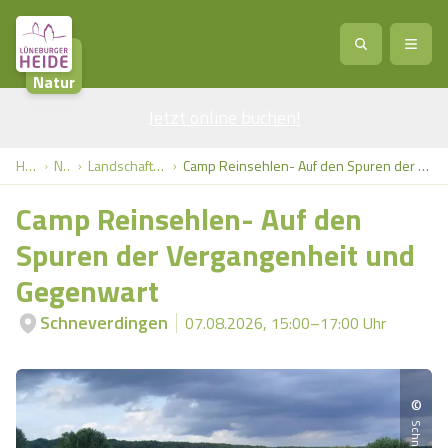
Natur
Jetzt online buchen
Service
!
Anreise
Abreise
Home
Natur
Landschaftsführungen
Camp Reinsehlen- Auf den Spuren der Vergangenheit und Gegenwart
Service
Natur
Camp Reinsehlen- Auf den
Region / Orte
Ort
Erlebnis
Natur
Spuren der Vergangenheit und
Gegenwart
Veranstaltungen
Heideblüte
Erlebnis
Vital
Personen
Kinder
Schneverdingen
07.08.2026, 15:00–17:00 Uhr
Ausflugsziele
Heideflächen
Heide Park Resort
Stadt
Vital
Suchen
Karte
©
Naturpark Lüneburger Heide
Barfußpark Egestorf
Wellness
Barriere­freiheits-Einstell­ungen
Stadt