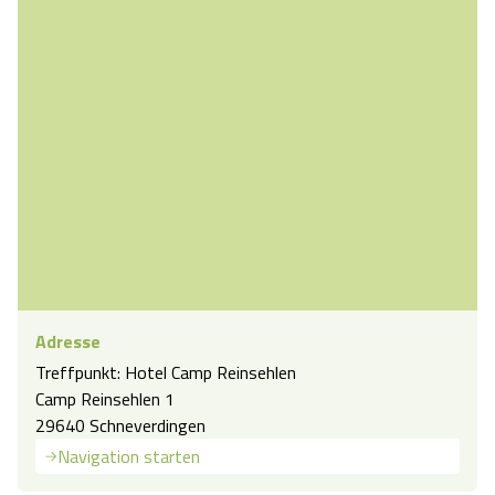
Angebote
Urlaub auf dem Bauernhof
Battle Kart Bispingen
Kontakt
Landschaftsführungen
Adventure District Bispingen
Veranstaltungen
Unterkünfte
Ausflugsziele
Adresse
Treffpunkt: Hotel Camp Reinsehlen
Camp Reinsehlen 1
29640 Schneverdingen
Navigation starten