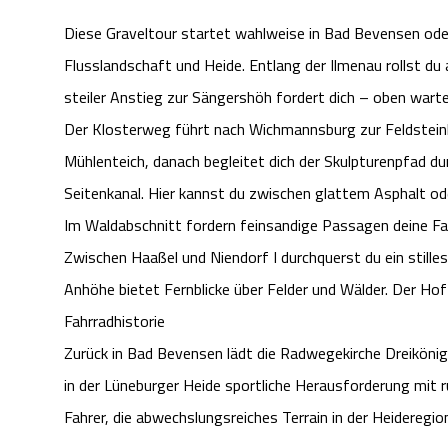
Diese Graveltour startet wahlweise in Bad Bevensen oder
Flusslandschaft und Heide. Entlang der Ilmenau rollst du 
steiler Anstieg zur Sängershöh fordert dich – oben wartet
Der Klosterweg führt nach Wichmannsburg zur Feldsteinki
Mühlenteich, danach begleitet dich der Skulpturenpfad du
Seitenkanal. Hier kannst du zwischen glattem Asphalt 
Im Waldabschnitt fordern feinsandige Passagen deine Fahr
Zwischen Haaßel und Niendorf I durchquerst du ein still
Anhöhe bietet Fernblicke über Felder und Wälder. Der H
Fahrradhistorie
Zurück in Bad Bevensen lädt die Radwegekirche Dreikönig
in der Lüneburger Heide sportliche Herausforderung mit r
Fahrer, die abwechslungsreiches Terrain in der Heideregio