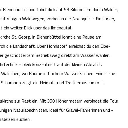
 Bienenbüttel und führt dich auf 53 Kilometern durch Wälder,
auf ruhigen Waldwegen, vorbei an der Nixenquelle. Ein kurzer,
 ein weiter Blick über das Ilmenautal.
rche St. Georg. In Bienenbüttel lohnt eine Pause am
rch die Landschaft. Über Hohnstorf erreichst du den Elbe-
oder geschottertem Betriebsweg direkt am Wasser wählen.
technik – bleib konzentriert auf der kleinen Abfahrt.
es Wäldchen, wo Bäume in flachem Wasser stehen. Eine kleine
of Scharnhop zeigt ein Heimat- und Treckermuseum mit
skirche zur Rast ein. Mit 350 Höhenmetern verbindet die Tour
uhigen Naturabschnitten. Ideal für Gravel-Fahrerinnen und -
n Uelzen suchen.