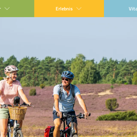
r
Erlebnis
Vit