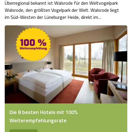
Überregional bekannt ist Walsrode für den Weltvogelpark
Walsrode, den größten Vogelpark der Welt. Walsrode liegt
im Süd-Westen der Lüneburger Heide, direkt im
bekannten Städtedreieck Hamburg-Hannover-Bremen.
Die Stadt trägt den Namenszusatz "Hermann-Löns-
Stadt", weil der Heidedichter in Walsrode …
Die 8 besten Hotels mit 100%
Weiterempfehlungsrate