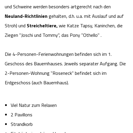
und Schweine werden besonders artgerecht nach den
Angebote
Urlaub auf dem Bauernhof
Battle Kart Bispingen
Neuland-Richtlinien
gehalten, d.h. u.a. mit Auslauf und auf
Stroh) und
Streicheltiere,
wie Katze Tapsy, Kaninchen, die
Kontakt
Landschaftsführungen
Adventure District Bispingen
Ziegen "Joschi und Tommy", das Pony "Othello" .
Veranstaltungen
Unterkünfte
Die 4-Personen-Ferienwohnungen befinden sich im 1.
Ausflugsziele
Geschoss des Bauernhauses. Jeweils separater Aufgang. Die
2-Personen-Wohnung "Roseneck" befindet sich im
Erdgeschoss (auch Bauernhaus).
Viel Natur zum Relaxen
2 Pavillons
Strandkorb