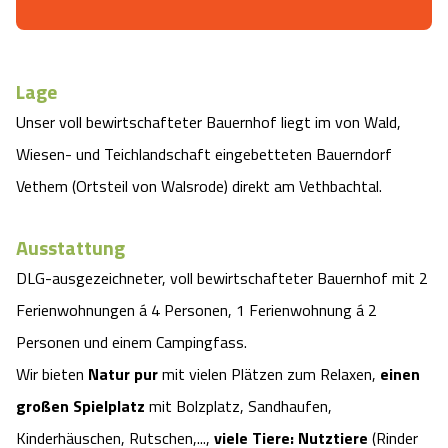
Camping
Reiten
Wildpark Lüneburger Heide
Veranstaltungen
Shopping Celle
Urlaub auf dem Bauernhof
Kutschen
Wildpark Schwarze Berge
Lage
Kulinarisches Celle
Unser voll bewirtschafteter Bauernhof liegt im von Wald,
Urlaub mit Hund
Regionale Küche
Otter Zentrum
Unterkünfte Celle
Wiesen- und Teichlandschaft eingebetteten Bauerndorf
Vethem (Ortsteil von Walsrode) direkt am Vethbachtal.
Last Minute
Tiere
Wildpark Müden
Veranstaltungen & Führungen Celle
Ausstattung
Anreise
HeideSpezialitäten
Snow World Bispingen
DLG-ausgezeichneter, voll bewirtschafteter Bauernhof mit 2
Kataloge
Ferienwohnungen á 4 Personen, 1 Ferienwohnung á 2
Unterkünfte
Ralf Schumacher Kart & Bowl
Personen und einem Campingfass.
Videos
Naturhotels
Das verrückte Haus
Wir bieten
Natur pur
mit vielen Plätzen zum Relaxen,
einen
großen Spielplatz
mit Bolzplatz, Sandhaufen,
Shop
Urlaub mit Hund
Abenteuerland Trampolin-Park
Kinderhäuschen, Rutschen,...,
viele Tiere:
Nutztiere
(Rinder