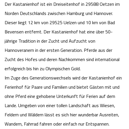
Der Kastanienhof ist ein Dreiseitenhof in 29588 Oetzen im
Angebote
Urlaub auf dem Bauernhof
Battle Kart Bispingen
Norden Deutschlands zwischen Hamburg und Hannover.
Dieser liegt 12 km von 29525 Uelzen und 10 km von Bad
Kontakt
Landschaftsführungen
Adventure District Bispingen
Bevensen entfernt. Der Kastanienhof hat eine über 50-
jährige Tradition in der Zucht und Aufzucht von
Veranstaltungen
Unterkünfte
Hannoveranern in der ersten Generation. Pferde aus der
Zucht des Hofes und deren Nachkommen sind international
Ausflugsziele
erfolgreich bis hin zu Olympischen Gold.
Im Zuge des Generationswechsels wird der Kastanienhof ein
Ferienhof für Paare und Familien und bietet Gästen mit und
ohne Pferd eine gehobene Unterkunft für Ferien auf dem
Lande. Umgeben von einer tollen Landschaft aus Wiesen,
Feldern und Wäldern lässt es sich hier wunderbar Ausreiten,
Wandern, Fahrrad fahren oder einfach nur Entspannen.