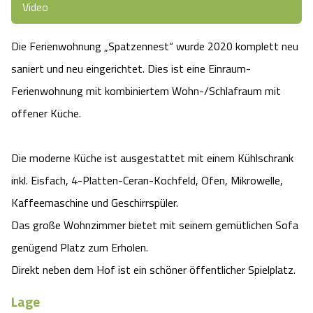
Video
Camping
Reiten
Wildpark Lüneburger Heide
Veranstaltungen
Shopping Celle
Die Ferienwohnung „Spatzennest“ wurde 2020 komplett neu
Urlaub auf dem Bauernhof
Kutschen
Wildpark Schwarze Berge
Kulinarisches Celle
saniert und neu eingerichtet. Dies ist eine Einraum-
Ferienwohnung mit kombiniertem Wohn-/Schlafraum mit
Urlaub mit Hund
Regionale Küche
Otter Zentrum
Unterkünfte Celle
offener Küche.
Last Minute
Tiere
Wildpark Müden
Veranstaltungen & Führungen Celle
Die moderne Küche ist ausgestattet mit einem Kühlschrank
Anreise
HeideSpezialitäten
Snow World Bispingen
inkl. Eisfach, 4-Platten-Ceran-Kochfeld, Ofen, Mikrowelle,
Kaffeemaschine und Geschirrspüler.
Kataloge
Unterkünfte
Ralf Schumacher Kart & Bowl
Das große Wohnzimmer bietet mit seinem gemütlichen Sofa
genügend Platz zum Erholen.
Videos
Naturhotels
Das verrückte Haus
Direkt neben dem Hof ist ein schöner öffentlicher Spielplatz.
Shop
Urlaub mit Hund
Lage
Abenteuerland Trampolin-Park