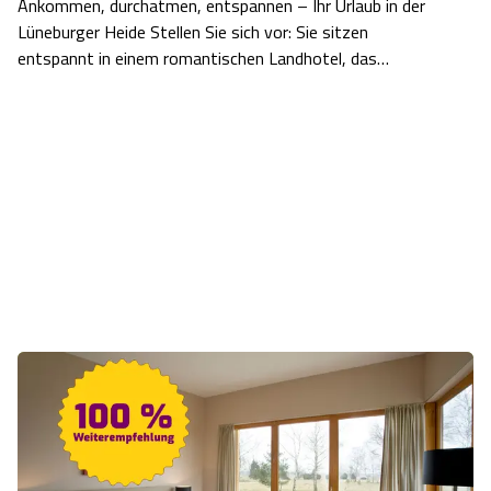
Ankommen, durchatmen, entspannen – Ihr Urlaub in der
Lüneburger Heide Stellen Sie sich vor: Sie sitzen
Angebote
Urlaub auf dem Bauernhof
Battle Kart Bispingen
entspannt in einem romantischen Landhotel, das
Kaminfeuer knistert leise, während draußen die Sonne
Kontakt
Landschaftsführungen
Adventure District Bispingen
über der weiten Heidelandschaft untergeht. Sie genießen
ein köstliches Essen und lassen einen pe…
Veranstaltungen
Unterkünfte
Ausflugsziele