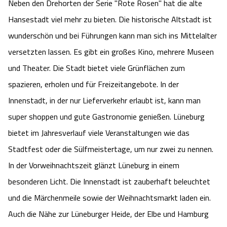
Neben den Drehorten der Serie "Rote Rosen" hat die alte
Angebote
Urlaub auf dem Bauernhof
Battle Kart Bispingen
Hansestadt viel mehr zu bieten. Die historische Altstadt ist
wunderschön und bei Führungen kann man sich ins Mittelalter
Kontakt
Landschaftsführungen
Adventure District Bispingen
versetzten lassen. Es gibt ein großes Kino, mehrere Museen
und Theater. Die Stadt bietet viele Grünflächen zum
Veranstaltungen
Unterkünfte
spazieren, erholen und für Freizeitangebote. In der
Innenstadt, in der nur Lieferverkehr erlaubt ist, kann man
Ausflugsziele
super shoppen und gute Gastronomie genießen. Lüneburg
bietet im Jahresverlauf viele Veranstaltungen wie das
Stadtfest oder die Sülfmeistertage, um nur zwei zu nennen.
In der Vorweihnachtszeit glänzt Lüneburg in einem
besonderen Licht. Die Innenstadt ist zauberhaft beleuchtet
und die Märchenmeile sowie der Weihnachtsmarkt laden ein.
Auch die Nähe zur Lüneburger Heide, der Elbe und Hamburg