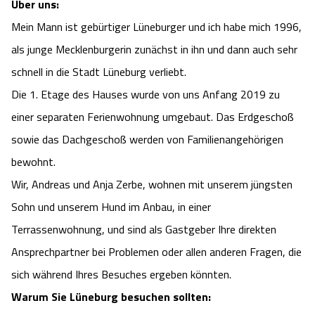
Über uns:
Camping
Reiten
Wildpark Lüneburger Heide
Veranstaltungen
Shopping Celle
Mein Mann ist gebürtiger Lüneburger und ich habe mich 1996,
als junge Mecklenburgerin zunächst in ihn und dann auch sehr
Urlaub auf dem Bauernhof
Kutschen
Wildpark Schwarze Berge
Kulinarisches Celle
schnell in die Stadt Lüneburg verliebt.
Die 1. Etage des Hauses wurde von uns Anfang 2019 zu
Urlaub mit Hund
Regionale Küche
Otter Zentrum
Unterkünfte Celle
einer separaten Ferienwohnung umgebaut. Das Erdgeschoß
Last Minute
Tiere
sowie das Dachgeschoß werden von Familienangehörigen
Wildpark Müden
Veranstaltungen & Führungen Celle
bewohnt.
Anreise
HeideSpezialitäten
Snow World Bispingen
Wir, Andreas und Anja Zerbe, wohnen mit unserem jüngsten
Sohn und unserem Hund im Anbau, in einer
Kataloge
Unterkünfte
Ralf Schumacher Kart & Bowl
Terrassenwohnung, und sind als Gastgeber Ihre direkten
Ansprechpartner bei Problemen oder allen anderen Fragen, die
Videos
Naturhotels
Das verrückte Haus
sich während Ihres Besuches ergeben könnten.
Shop
Warum Sie Lüneburg besuchen sollten:
Urlaub mit Hund
Abenteuerland Trampolin-Park