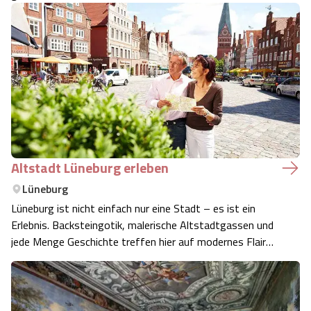
Die schöne Landschaft am Lopausee lädt zum Wandern
und Entspannen ein. Der Rundweg von 2.2 km bietet
Wanderern und Sportbegeisterten e…
Altstadt Lüneburg erleben
Lüneburg
Lüneburg ist nicht einfach nur eine Stadt – es ist ein
Erlebnis. Backsteingotik, malerische Altstadtgassen und
jede Menge Geschichte treffen hier auf modernes Flair
und lebendiges Treiben. Egal, ob du zum ersten Mal
vorbeischaust oder die Stadt von einer neuen Seite
kennenlernen möchtest – hier fin…