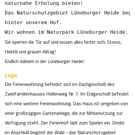
naturnahe Erholung bieten! 

Camping
Reiten
Wildpark Lüneburger Heide
Veranstaltungen
Shopping Celle
Das Naturschutzgebiet Lüneburger Heide begin
hinter unserem Hof.

Urlaub auf dem Bauernhof
Kutschen
Wildpark Schwarze Berge
Kulinarisches Celle
Urlaub mit Hund
Sie sperren die Tür auf und lassen alles hinter sich: Stress,
Regionale Küche
Otter Zentrum
Unterkünfte Celle
Hektik und grauen Alltag!
Last Minute
Tiere
Wildpark Müden
Endlich daheim in der Lüneburger Heide!
Veranstaltungen & Führungen Celle
Lage
Anreise
HeideSpezialitäten
Snow World Bispingen
Die Ferienwohnung befindet sich im Dachgeschoß des
Kataloge
Unterkünfte
Zweifamilienhauses Höllenweg Nr. 7. Im Erdgeschoß befindet
Ralf Schumacher Kart & Bowl
sich eine weitere Ferienwohnung. Das Haus ist umgeben von
Videos
Naturhotels
Das verrückte Haus
einer großzügigen Gartenanlage, die zur Mitbenutzung zur
Verfügung steht. Der Ferienhof lädt zum Spielen ein. Direkt
Shop
Urlaub mit Hund
Abenteuerland Trampolin-Park
im Anschluß beginnt der Wald - das Naturschutzgebiet