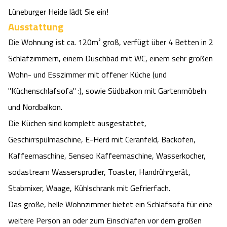
Lüneburger Heide lädt Sie ein!
Angebote
Urlaub auf dem Bauernhof
Battle Kart Bispingen
Ausstattung
Die Wohnung ist ca. 120m² groß, verfügt über 4 Betten in 2
Kontakt
Landschaftsführungen
Adventure District Bispingen
Schlafzimmern, einem Duschbad mit WC, einem sehr großen
Wohn- und Esszimmer mit offener Küche (und
Veranstaltungen
Unterkünfte
"Küchenschlafsofa" :), sowie Südbalkon mit Gartenmöbeln
Ausflugsziele
und Nordbalkon.
Die Küchen sind komplett ausgestattet,
Geschirrspülmaschine, E-Herd mit Ceranfeld, Backofen,
Kaffeemaschine, Senseo Kaffeemaschine, Wasserkocher,
sodastream Wassersprudler, Toaster, Handrührgerät,
Stabmixer, Waage, Kühlschrank mit Gefrierfach.
Das große, helle Wohnzimmer bietet ein Schlafsofa für eine
weitere Person an oder zum Einschlafen vor dem großen